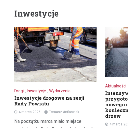
Inwestycje
Aktualności
Drogi
,
Inwestycje
,
Wydarzenia
Intensyw
Inwestycje drogowe na sesji
przygot
Rady Powiatu
nowego o
konieczn
4 marca 2026
Tomasz Antkowiak
drzew
Na początku marca miało miejsce
4 marca 20