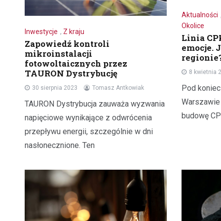
Aktualności
Okolice
Inwestycje
,
Z kraju
Linia CP
Zapowiedź kontroli
emocje. 
mikroinstalacji
regionie
fotowoltaicznych przez
TAURON Dystrybucję
8 kwietnia 
Pod koniec
30 sierpnia 2023
Tomasz Antkowiak
Warszawie 
TAURON Dystrybucja zauważa wyzwania
budowę CPK
napięciowe wynikające z odwrócenia
przepływu energii, szczególnie w dni
nasłonecznione. Ten