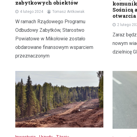
zabytkowych obiektów
komunika
Sośnicą 
4 lutego 2024
Tomasz Antkowiak
otwarcia
W ramach Rządowego Programu
2 lutego 20
Odbudowy Zabytków, Starostwo
Zaraz będz
Powiatowe w Mikołowie zostało
nowym wia
obdarowane finansowym wsparciem
dzielnicę 
przeznaczonym