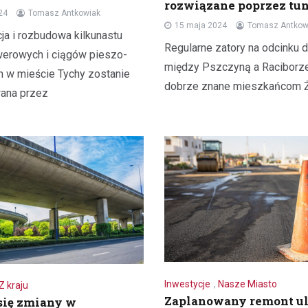
rozwiązane poprzez tun
polskim, wigilijnym stole. Warto 
24
Tomasz Antkowiak
odpowiednio przygotować bars
15 maja 2024
Tomasz Antkow
ja i rozbudowa kilkunastu
Regularne zatory na odcinku d
werowych i ciągów pieszo-
między Pszczyną a Raciborz
 w mieście Tychy zostanie
dobrze znane mieszkańcom Ż
ana przez
Inwestycje
,
Nasze Miasto
Z kraju
Zaplanowany remont ul
się zmiany w