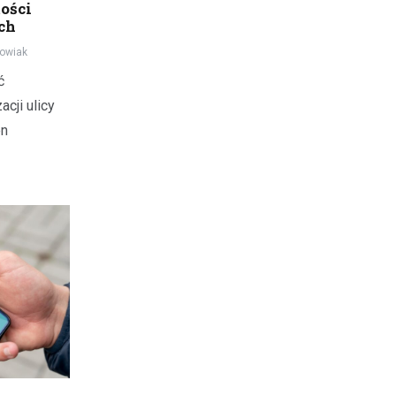
ości
ch
owiak
ć
cji ulicy
en