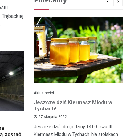
ostu
 Trębackiej
e
Aktualności
Je
ć
Jeszcze dziś Kiermasz Miodu w
Ta
z?
Tychach!
wy
27 sierpnia 2022
asztecikami
Jeszcze dziś, do godziny 14.00 trwa III
Ta
ze
ą zostać
rawa na
Kiermasz Miodu w Tychach. Na stoiskach
gw