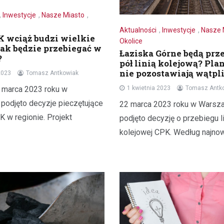
,
Inwestycje
,
Nasze Miasto
,
Aktualności
,
Inwestycje
,
Nasze 
K wciąż budzi wielkie
Okolice
Jak będzie przebiegać w
Łaziska Górne będą prze
?
pół linią kolejową? Pl
nie pozostawiają wątpl
2023
Tomasz Antkowiak
 marca 2023 roku w
1 kwietnia 2023
Tomasz Antk
podjęto decyzje pieczętujące
22 marca 2023 roku w Warsz
 w regionie. Projekt
podjęto decyzję o przebiegu li
kolejowej CPK. Według najno