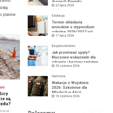
ielnic
drogach Powiatu
22 lipca 2026
Mikołowskiego:
ażają
Przebudowa ul.
c planów
Rybnickiej rusza!
Edukacja
Termin składania
wniosków o stypendium
szkolne 2026/2027 już
17 lipca 2026
blisko!
Bezpieczeństwo
Jak przetrwać upały?
Kluczowe wskazówki dla
zdrowia i bezpieczeństwa
25 czerwca 2026
Harmonia
Wakacje z Wojskiem
ałe
2026: Szkolenie dla
Młodych w Akcji
licy
18 czerwca 2026
ie są
azdu?
kowiak
Polecamy