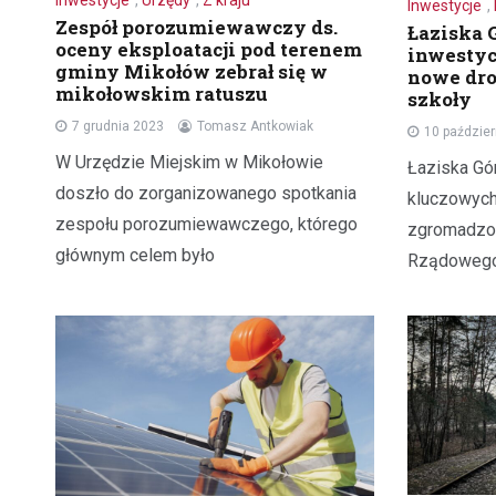
Inwestycje
,
Urzędy
,
Z kraju
Inwestycje
,
Zespół porozumiewawczy ds.
Łaziska 
oceny eksploatacji pod terenem
inwestyc
gminy Mikołów zebrał się w
nowe dro
mikołowskim ratuszu
szkoły
7 grudnia 2023
Tomasz Antkowiak
10 paździe
W Urzędzie Miejskim w Mikołowie
Łaziska Gó
doszło do zorganizowanego spotkania
kluczowych
zespołu porozumiewawczego, którego
zgromadzon
głównym celem było
Rządowego