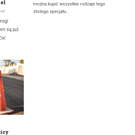
el
wiedzieć jak
można kupić wszystkie rodzaje tego
kw
zcz,…
złotego specjału…
da
iak
rogi
em są już
or.
icy