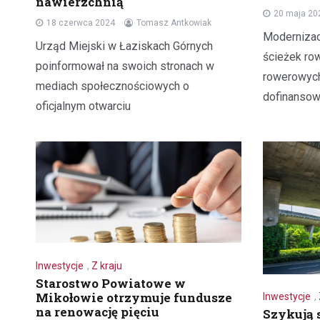
nawierzchnią
20 maja 20
18 czerwca 2024
Tomasz Antkowiak
Modernizac
Urząd Miejski w Łaziskach Górnych
ścieżek ro
poinformował na swoich stronach w
rowerowych
mediach społecznościowych o
dofinansow
oficjalnym otwarciu
Inwestycje
,
Z kraju
Starostwo Powiatowe w
Mikołowie otrzymuje fundusze
Inwestycje
,
na renowację pięciu
Szykują 