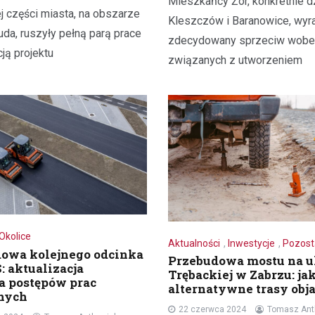
Mieszkańcy Żor, konkretnie dz
j części miasta, na obszarze
Kleszczów i Baranowice, wyr
uda, ruszyły pełną parą prace
zdecydowany sprzeciw wobe
cją projektu
związanych z utworzeniem
Okolice
Aktualności
,
Inwestycje
,
Pozost
owa kolejnego odcinka
Przebudowa mostu na u
: aktualizacja
Trębackiej w Zabrzu: jak
a postępów prac
alternatywne trasy obj
nych
22 czerwca 2024
Tomasz Ant