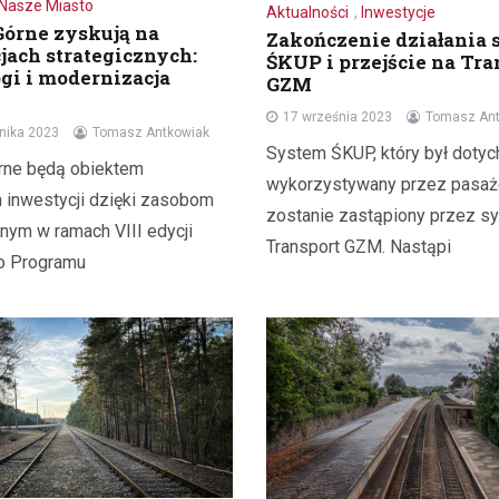
Nasze Miasto
Aktualności
,
Inwestycje
Górne zyskują na
Zakończenie działania
jach strategicznych:
ŚKUP i przejście na Tra
gi i modernizacja
GZM
17 września 2023
Tomasz Ant
rnika 2023
Tomasz Antkowiak
System ŚKUP, który był doty
rne będą obiektem
wykorzystywany przez pasaż
 inwestycji dzięki zasobom
zostanie zastąpiony przez s
ym w ramach VIII edycji
Transport GZM. Nastąpi
 Programu