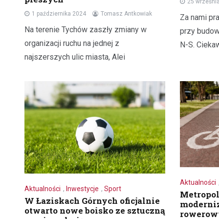
25 wrześni
1 października 2024
Tomasz Antkowiak
Za nami pr
Na terenie Tychów zaszły zmiany w
przy budow
organizacji ruchu na jednej z
N-S. Ciekaw
najszerszych ulic miasta, Alei
Aktualności
Aktualności
,
Inwestycje
,
Sport
Metropol
W Łaziskach Górnych oficjalnie
moderniz
otwarto nowe boisko ze sztuczną
rowerow