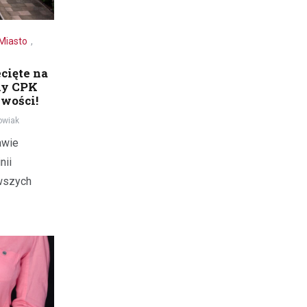
Miasto
,
cięte na
any CPK
iwości!
owiak
awie
nii
wszych