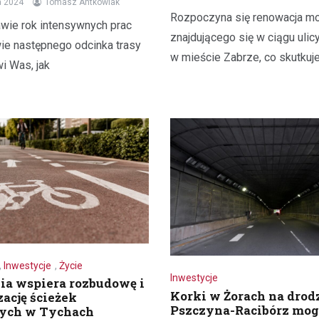
a 2024
Tomasz Antkowiak
Rozpoczyna się renowacja m
awie rok intensywnych prac
znajdującego się w ciągu ulicy
ie następnego odcinka trasy
w mieście Zabrze, co skutkuj
i Was, jak
Jedzenie
Czy wiesz jak przygotowa
prawdziwy wigilijny barszc
,
Inwestycje
,
Życie
21 grudnia 2021
Inwestycje
ia wspiera rozbudowę i
Barszcz czerwony z uszkami, p
Korki w Żorach na drod
ację ścieżek
Pszczyna-Racibórz mog
ych w Tychach
lub pierogami to tradycyjna pot