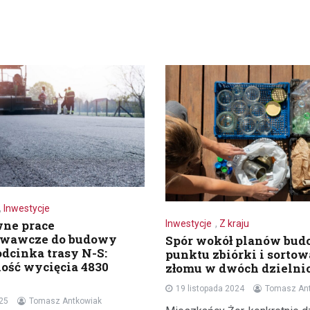
,
Inwestycje
ne prace
Inwestycje
,
Z kraju
owawcze do budowy
Spór wokół planów bu
dcinka trasy N-S:
punktu zbiórki i sorto
ość wycięcia 4830
złomu w dwóch dzielnic
19 listopada 2024
Tomasz An
25
Tomasz Antkowiak