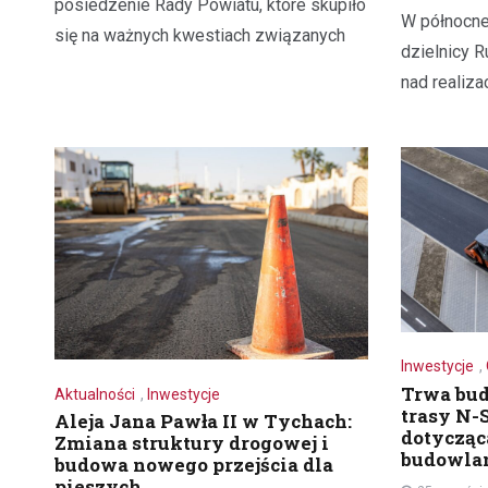
posiedzenie Rady Powiatu, które skupiło
W północne
się na ważnych kwestiach związanych
dzielnicy R
nad realiza
Inwestycje
,
Trwa bud
Aktualności
,
Inwestycje
trasy N-S
Aleja Jana Pawła II w Tychach:
dotycząc
Zmiana struktury drogowej i
budowla
budowa nowego przejścia dla
pieszych