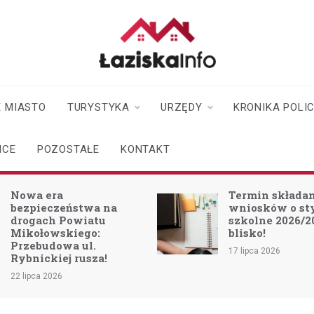
laziskainfo.pl
Informator z Łazisk i
okolic
 MIASTO
TURYSTYKA
URZĘDY
KRONIKA POLI
ICE
POZOSTAŁE
KONTAKT
Termin składania
Jak przetrwać 
wniosków o stypendium
Kluczowe wsk
szkolne 2026/2027 już
dla zdrowia i
blisko!
bezpieczeństw
17 lipca 2026
25 czerwca 2026