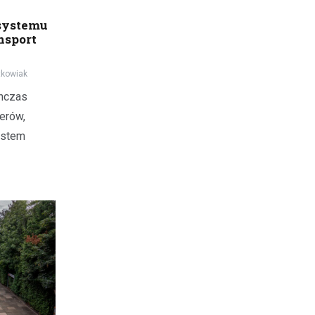
 systemu
nsport
kowiak
chczas
erów,
ystem