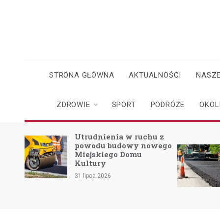
Skip
to
content
STRONA GŁÓWNA
AKTUALNOŚCI
NASZE
ZDROWIE
SPORT
PODRÓŻE
OKOL
u z
Nowa era
wego
bezpieczeństwa na
drogach Powiatu
Mikołowskiego:
Przebudowa ul.
Rybnickiej rusza!
22 lipca 2026