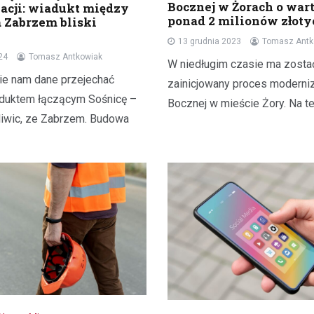
Bocznej w Żorach o wart
cji: wiadukt między
ponad 2 milionów złoty
a Zabrzem bliski
13 grudnia 2023
Tomasz Antk
24
Tomasz Antkowiak
W niedługim czasie ma zosta
ie nam dane przejechać
zainicjowany proces moderniza
duktem łączącym Sośnicę –
Bocznej w mieście Żory. Na t
Gliwic, ze Zabrzem. Budowa