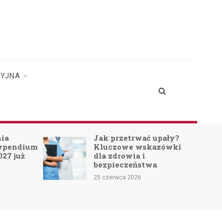
CYJNA
upały?
Wakacje z Wojskiem
azówki
2026: Szkolenie dla
Młodych w Akcji
a
18 czerwca 2026