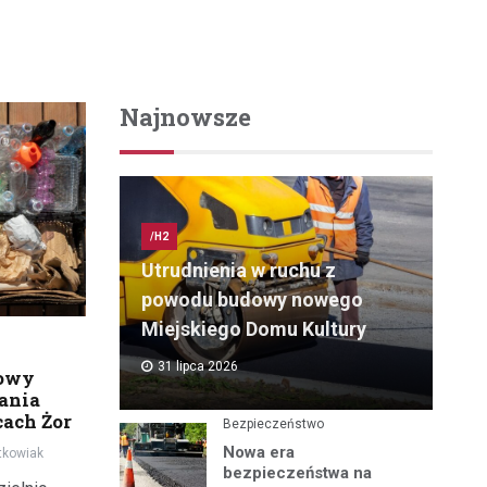
Najnowsze
/H2
Utrudnienia w ruchu z
powodu budowy nowego
Miejskiego Domu Kultury
31 lipca 2026
dowy
wania
ach Żor
Bezpieczeństwo
Nowa era
tkowiak
bezpieczeństwa na