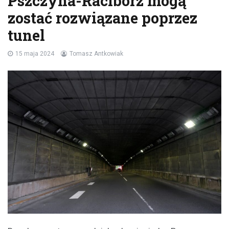
Pszczyna-Racibórz mogą
zostać rozwiązane poprzez
tunel
15 maja 2024
Tomasz Antkowiak