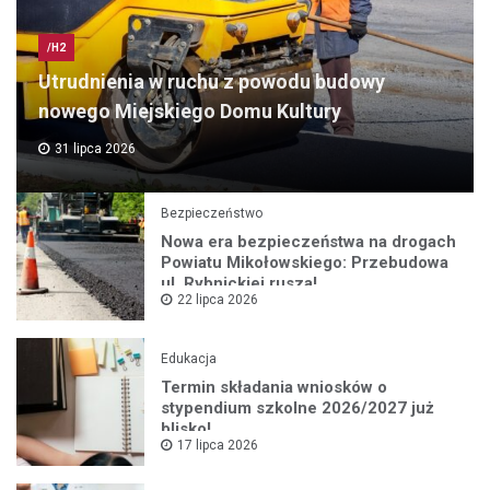
/H2
Utrudnienia w ruchu z powodu budowy
nowego Miejskiego Domu Kultury
31 lipca 2026
Bezpieczeństwo
Nowa era bezpieczeństwa na drogach
Powiatu Mikołowskiego: Przebudowa
ul. Rybnickiej rusza!
22 lipca 2026
Edukacja
Termin składania wniosków o
stypendium szkolne 2026/2027 już
blisko!
17 lipca 2026