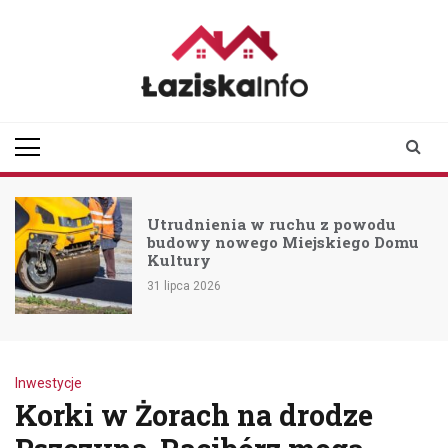
Skip
to
content
laziskainfo.pl
Informator z Łazisk i
okolic
Utrudnienia w ruchu z powodu
budowy nowego Miejskiego Domu
Kultury
31 lipca 2026
Inwestycje
Korki w Żorach na drodze