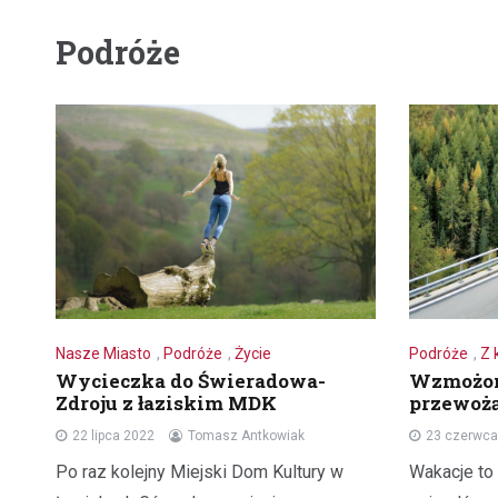
Podróże
Nasze Miasto
,
Podróże
,
Życie
Podróże
,
Z 
Wycieczka do Świeradowa-
Wzmożon
Zdroju z łaziskim MDK
przewożą
22 lipca 2022
Tomasz Antkowiak
23 czerwca
Po raz kolejny Miejski Dom Kultury w
Wakacje to