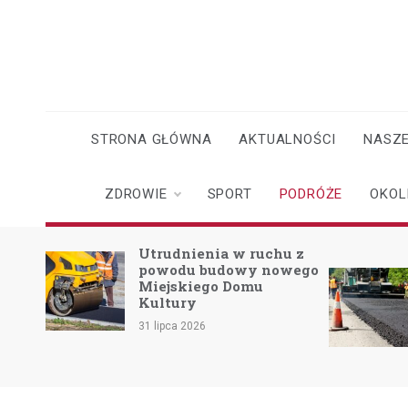
Skip
to
content
STRONA GŁÓWNA
AKTUALNOŚCI
NASZE
ZDROWIE
SPORT
PODRÓŻE
OKOL
udnienia w ruchu z
Nowa era
wodu budowy nowego
bezpieczeństwa na
ejskiego Domu
drogach Powiatu
ltury
Mikołowskiego:
Przebudowa ul.
ipca 2026
Rybnickiej rusza!
22 lipca 2026