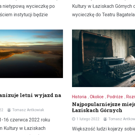
a nietypową wycieczkę po
Kultury w Łaziskach Górnych 
ściem instytucji będzie
wycieczkę do Teatru Bagatela
Jedzenie
nizuje letni wyjazd na
Historia
,
Okolice
,
Podróże
,
Roz
Czy wiesz jak przygotowa
Najpopularniejsze miej
prawdziwy wigilijny barszc
Łaziskach Górnych
22
Tomasz Antkowiak
21 grudnia 2021
1-16 czerwca 2022 roku
1 lutego 2022
Tomasz Antkow
Barszcz czerwony z uszkami, p
m Kultury w Łaziskach
Większość ludzi kojarzy sobi
lub pierogami to tradycyjna pot