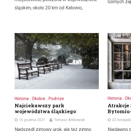
Górnych za
śląskim, około 20 km od Katowic,
Historia
,
Oko
Historia
,
Okolice
,
Podróże
Atrakcje
Najciekawszy park
Bytomiu
województwa śląskiego
22 listopad
16 grudnia 2021
Tomasz Antkowiak
Niedawno 
Nadszedł zimowy urok, ale też zimno.