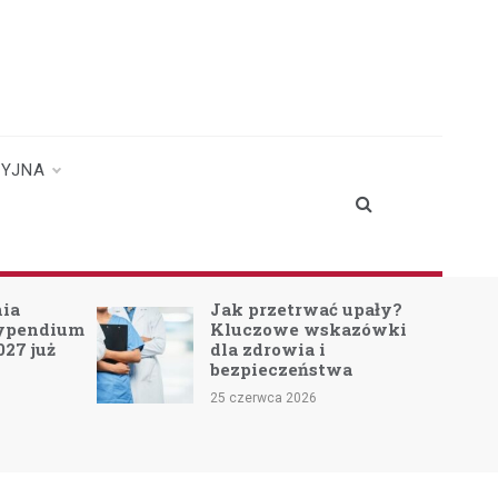
CYJNA
Jak przetrwać upały?
Wakacje z Woj
Kluczowe wskazówki
2026: Szkolenie
dla zdrowia i
Młodych w Akc
bezpieczeństwa
18 czerwca 2026
25 czerwca 2026