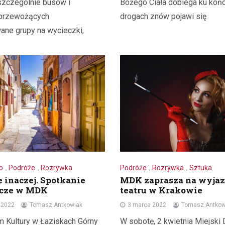
szczególnie busów i
Bożego Ciała dobiega ku koń
 przewożących
drogach znów pojawi się
ane grupy na wycieczki,
o
,
Podróże
,
Rozrywka
Podróże
,
Rozrywka
,
Sztuka
e inaczej. Spotkanie
MDK zaprasza na wyjaz
icze w MDK
teatru w Krakowie
a 2022
Tomasz Antkowiak
3 marca 2022
Tomasz Antkow
m Kultury w Łaziskach Górny
W sobotę, 2 kwietnia Miejski