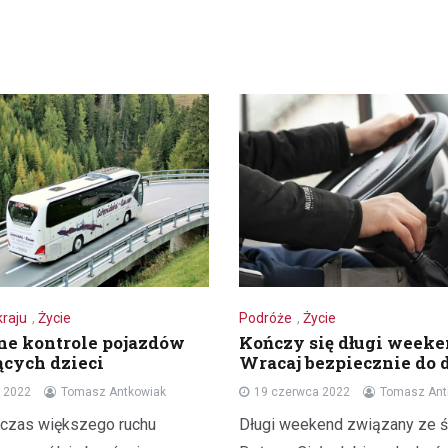
kraju
,
Życie
Podróże
,
Życie
e kontrole pojazdów
Kończy się długi weeke
cych dzieci
Wracaj bezpiecznie do
 2022
Tomasz Antkowiak
19 czerwca 2022
Tomasz Ant
 czas większego ruchu
Długi weekend związany ze 