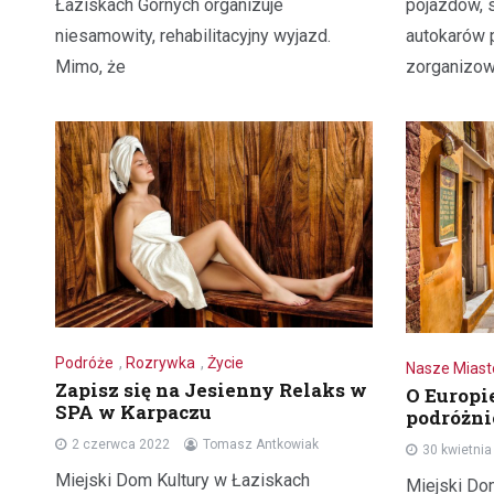
Łaziskach Górnych organizuje
pojazdów, 
niesamowity, rehabilitacyjny wyjazd.
autokarów
Mimo, że
zorganizow
Podróże
,
Rozrywka
,
Życie
Nasze Miast
Zapisz się na Jesienny Relaks w
O Europi
SPA w Karpaczu
podróżn
2 czerwca 2022
Tomasz Antkowiak
30 kwietni
Miejski Dom Kultury w Łaziskach
Miejski Do