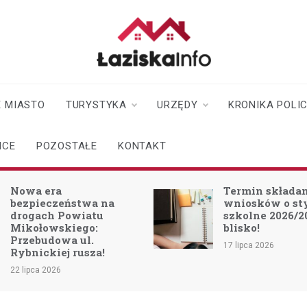
laziskainfo.pl
Informator z Łazisk i
okolic
 MIASTO
TURYSTYKA
URZĘDY
KRONIKA POLI
ICE
POZOSTAŁE
KONTAKT
Termin składania
wniosków o stypendium
szkolne 2026/2027 już
blisko!
17 lipca 2026