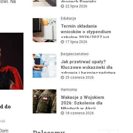
cowi. Na
drogach Powiatu
22 lipca 2026
Mikołowskiego:
Przebudowa ul.
Rybnickiej rusza!
Edukacja
Termin składania
wniosków o stypendium
szkolne 2026/2027 już
17 lipca 2026
blisko!
Bezpieczeństwo
Jak przetrwać upały?
Kluczowe wskazówki dla
zdrowia i bezpieczeństwa
25 czerwca 2026
Harmonia
Wakacje z Wojskiem
2026: Szkolenie dla
d do
Młodych w Akcji
18 czerwca 2026
iak
 Dom
Polecamy