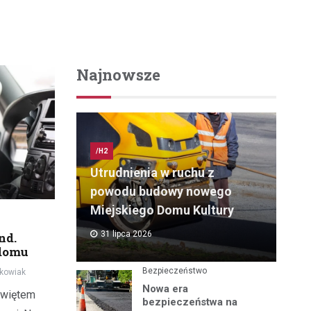
Najnowsze
/H2
Utrudnienia w ruchu z
powodu budowy nowego
Miejskiego Domu Kultury
31 lipca 2026
nd.
 domu
Bezpieczeństwo
kowiak
Nowa era
świętem
bezpieczeństwa na