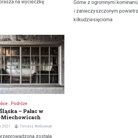
prasza na wycieczkę
Górne z ogromnymi kominami
polskim, wigilijnym stole. Warto 
i zanieczyszczonym powietr
odpowiednio przygotować bars
kilkudziesięcioma
lice
,
Podróże
 Śląska – Pałac w
-Miechowicach
a 2021
Tomasz Antkowiak
przeprowadzona została