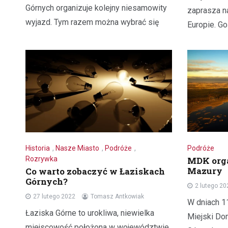
Górnych organizuje kolejny niesamowity
zaprasza n
wyjazd. Tym razem można wybrać się
Europie. Go
Podróże
Historia
,
Nasze Miasto
,
Podróże
,
MDK orga
Rozrywka
Mazury
Co warto zobaczyć w Łaziskach
Górnych?
2 lutego 20
27 lutego 2022
Tomasz Antkowiak
W dniach 1
Łaziska Górne to urokliwa, niewielka
Miejski Do
miejscowość położona w województwie