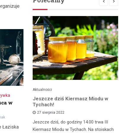
organizuje
Aktualności
Je
rywka
ć
Jeszcze dziś Kiermasz Miodu w
Ta
sca w
z?
Tychach!
wy
27 sierpnia 2022
iak
asztecikami
Jeszcze dziś, do godziny 14.00 trwa III
Ta
e Łaziska
rawa na
Kiermasz Miodu w Tychach. Na stoiskach
gw