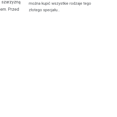
, szarzyzną
wiedzieć jak
można kupić wszystkie rodzaje tego
kw
zem. Przed
zcz,…
złotego specjału…
da