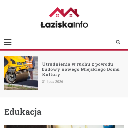
Skip
to
content
laziskainfo.pl
Informator z Łazisk i
okolic
Utrudnienia w ruchu z powodu
budowy nowego Miejskiego Domu
Kultury
31 lipca 2026
Edukacja