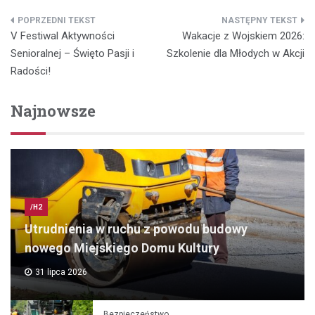
Nawigacja
V Festiwal Aktywności
Wakacje z Wojskiem 2026:
wpisu
Senioralnej – Święto Pasji i
Szkolenie dla Młodych w Akcji
Radości!
Najnowsze
/H2
Utrudnienia w ruchu z powodu budowy
nowego Miejskiego Domu Kultury
31 lipca 2026
Bezpieczeństwo