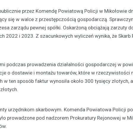
publicznie przez Komendę Powiatową Policji w Mikołowie dn
ujący się w walce z przestępczością gospodarczą. Sprawczyn
ezesa zarządu pewnej spółki. Oskarżoną obciążają zarzuty 
h 2022 i 2023. Z szacunkowych wyliczeń wynika, że Skarb
ami podczas prowadzenia działalności gospodarczej w powi
Jedzenie
cje o dostawie i montażu towarów, które w rzeczywistości n
Czy wiesz jak przygotowa
prawdziwy wigilijny barszc
h w ten sposób faktur wynosiła około 300 tysięcy złotych, 
21 grudnia 2021
złotych.
Barszcz czerwony z uszkami, p
lub pierogami to tradycyjna pot
nty urzędnikom skarbowym. Komenda Powiatowa Policji pod
polskim, wigilijnym stole. Warto 
 Było prowadzone pod nadzorem Prokuratury Rejonowej w Mi
odpowiednio przygotować bars
ów.