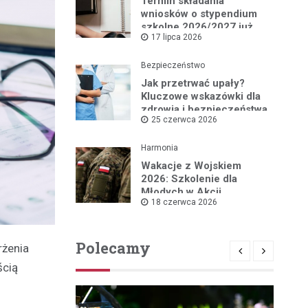
Termin składania
wniosków o stypendium
szkolne 2026/2027 już
17 lipca 2026
blisko!
Bezpieczeństwo
Jak przetrwać upały?
Kluczowe wskazówki dla
zdrowia i bezpieczeństwa
25 czerwca 2026
Harmonia
Wakacje z Wojskiem
2026: Szkolenie dla
Młodych w Akcji
18 czerwca 2026
Polecamy
rżenia
ścią