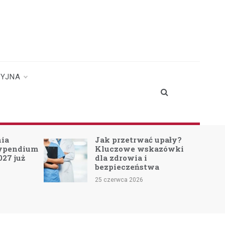
CYJNA
nia
Jak przetrwać upały?
typendium
Kluczowe wskazówki
027 już
dla zdrowia i
bezpieczeństwa
25 czerwca 2026