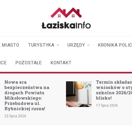
laziskainfo.pl
Informator z Łazisk i
okolic
 MIASTO
TURYSTYKA
URZĘDY
KRONIKA POLI
ICE
POZOSTAŁE
KONTAKT
Nowa era
Termin składa
bezpieczeństwa na
wniosków o s
drogach Powiatu
szkolne 2026/2
Mikołowskiego:
blisko!
Przebudowa ul.
17 lipca 2026
Rybnickiej rusza!
22 lipca 2026