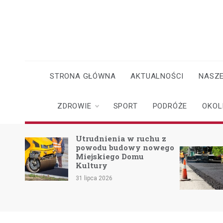
Skip
to
content
STRONA GŁÓWNA
AKTUALNOŚCI
NASZE
ZDROWIE
SPORT
PODRÓŻE
OKOL
o
Utrudnienia w ruchu z
powodu budowy nowego
Miejskiego Domu
skach
Kultury
31 lipca 2026