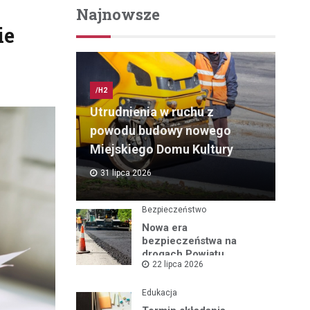
Najnowsze
ie
/H2
Utrudnienia w ruchu z
powodu budowy nowego
Miejskiego Domu Kultury
31 lipca 2026
Bezpieczeństwo
Nowa era
bezpieczeństwa na
drogach Powiatu
22 lipca 2026
Mikołowskiego:
Przebudowa ul.
Rybnickiej rusza!
Edukacja