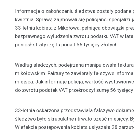
Informacje o zakończeniu śledztwa zostały podane 
kwietnia. Sprawą zajmowali się policjanci specjaliz
33-letnia kobieta z Mikołowa, pełniąca obowiązki pr
bezprawnego wyłudzenia zwrotu podatku VAT w latac
poniósł straty rzędu ponad 56 tysięcy złotych.
Według śledczych, podejrzana manipulowała faktur
mikołowskim. Faktury te zawierały fałszywe informa
miejsca. Jak informuje policja, wartość wystawionyc
do zwrotu podatek VAT przekroczył sumę 56 tysięcy 
33-letnia oskarżona przedstawiała fałszywe dokume
śledztwo było skrupulatne i trwało sześć miesięcy.
W efekcie postępowania kobieta usłyszała 28 zarzut