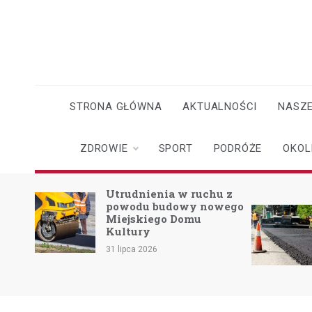
Skip
to
content
STRONA GŁÓWNA
AKTUALNOŚCI
NASZE
ZDROWIE
SPORT
PODRÓŻE
OKOL
o
Utrudnienia w ruchu z
powodu budowy nowego
Miejskiego Domu
skach
Kultury
31 lipca 2026