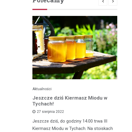
Aktualności
Je
ć
Jeszcze dziś Kiermasz Miodu w
Ta
z?
Tychach!
wy
27 sierpnia 2022
asztecikami
Jeszcze dziś, do godziny 14.00 trwa III
Ta
rawa na
Kiermasz Miodu w Tychach. Na stoiskach
gw