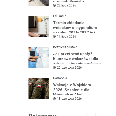
drogach Powiatu
22 lipca 2026
Mikołowskiego:
Przebudowa ul.
Rybnickiej rusza!
Edukacja
Termin składania
wniosków o stypendium
szkolne 2026/2027 już
17 lipca 2026
blisko!
Bezpieczeństwo
Jak przetrwać upały?
Kluczowe wskazówki dla
zdrowia i bezpieczeństwa
25 czerwca 2026
Harmonia
Wakacje z Wojskiem
2026: Szkolenie dla
Młodych w Akcji
18 czerwca 2026
Polecamy