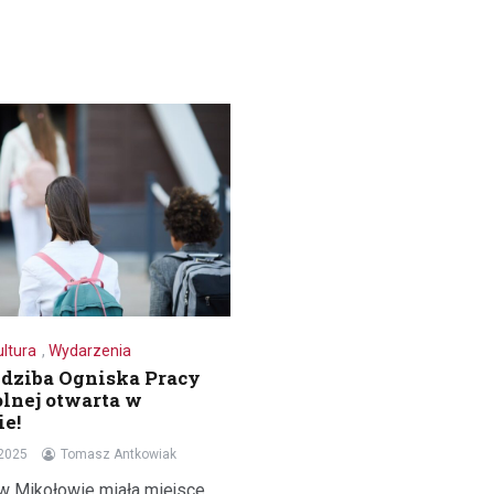
ultura
,
Wydarzenia
dziba Ogniska Pracy
lnej otwarta w
e!
 2025
Tomasz Antkowiak
 w Mikołowie miała miejsce