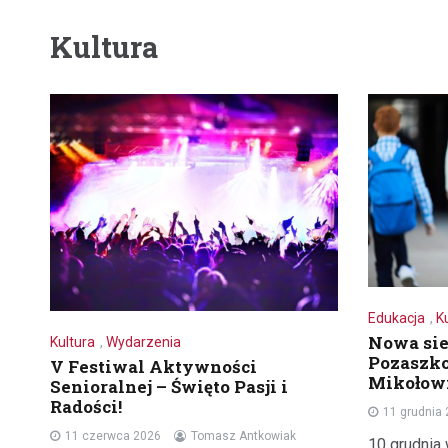
Kultura
Edukacja
,
K
Nowa sie
Kultura
,
Wydarzenia
Pozaszko
V Festiwal Aktywności
Mikołowi
Senioralnej – Święto Pasji i
Radości!
11 grudnia
11 czerwca 2026
Tomasz Antkowiak
10 grudnia