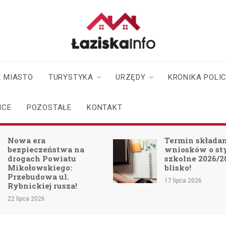
laziskainfo.pl
Informator z Łazisk i
okolic
 MIASTO
TURYSTYKA
URZĘDY
KRONIKA POLI
ICE
POZOSTAŁE
KONTAKT
Nowa era
Termin składa
bezpieczeństwa na
wniosków o s
drogach Powiatu
szkolne 2026/2
Mikołowskiego:
blisko!
Przebudowa ul.
17 lipca 2026
Rybnickiej rusza!
22 lipca 2026