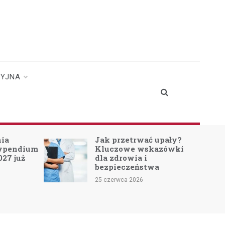
CYJNA
nia
Jak przetrwać upały?
typendium
Kluczowe wskazówki
027 już
dla zdrowia i
bezpieczeństwa
25 czerwca 2026