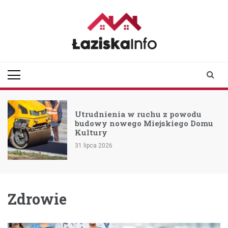
Skip
to
content
laziskainfo.pl
Informator z Łazisk i
okolic
enia w ruchu z powodu
Nowa era b
nowego Miejskiego Domu
drogach Po
Przebudowa 
26
22 lipca 2026
Zdrowie