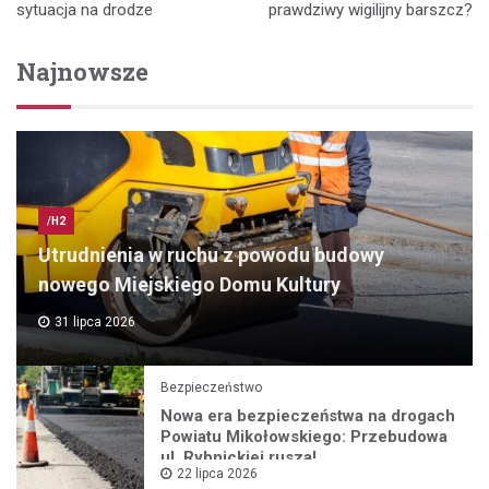
wpisu
sytuacja na drodze
prawdziwy wigilijny barszcz?
Najnowsze
/H2
Utrudnienia w ruchu z powodu budowy
nowego Miejskiego Domu Kultury
31 lipca 2026
Bezpieczeństwo
Nowa era bezpieczeństwa na drogach
Powiatu Mikołowskiego: Przebudowa
ul. Rybnickiej rusza!
22 lipca 2026