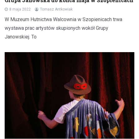
Grupa Janowska do końca maja w Szopienicach
8 maja 2022
Tomasz Antkowiak
W Muzeum Hutnictwa Walcownia w Szopienicach trwa
wystawa prac artystów skupionych wokół Grupy
Janowskiej. To