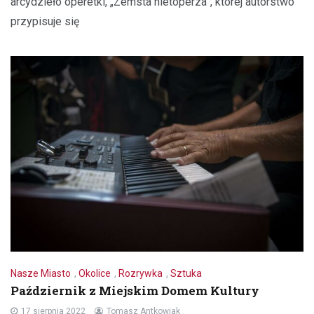
arcydzieło operetki, „Zemsta nietoperza”, której autorstwo
przypisuje się
Nasze Miasto
,
Okolice
,
Rozrywka
,
Sztuka
Październik z Miejskim Domem Kultury
17 sierpnia 2022
Tomasz Antkowiak