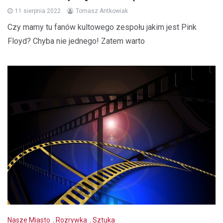
11 sierpnia 2022
Tomasz Antkowiak
Czy mamy tu fanów kultowego zespołu jakim jest Pink
Floyd? Chyba nie jednego! Zatem warto
Nasze Miasto
,
Rozrywka
,
Sztuka