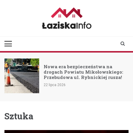
Skip
to
content
laziskainfo.pl
Informator z Łazisk i
okolic
Nowa era bezpieczeństwa na
u
drogach Powiatu Mikołowskiego:
Przebudowa ul. Rybnickiej rusza!
22 lipca 2026
Sztuka