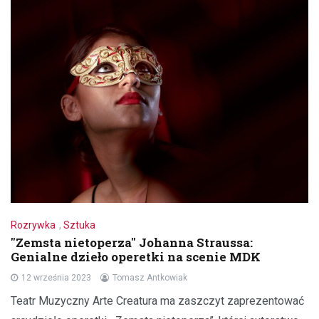
Rozrywka
,
Sztuka
"Zemsta nietoperza" Johanna Straussa:
Genialne dzieło operetki na scenie MDK
12 września 2023
Tomasz Antkowiak
Teatr Muzyczny Arte Creatura ma zaszczyt zaprezentować