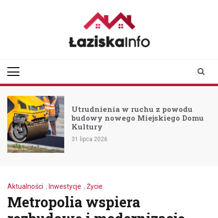
Skip
to
content
laziskainfo.pl
Informator z Łazisk i
okolic
Utrudnienia w ruchu z powodu
budowy nowego Miejskiego Domu
Kultury
31 lipca 2026
Aktualności
,
Inwestycje
,
Życie
Metropolia wspiera