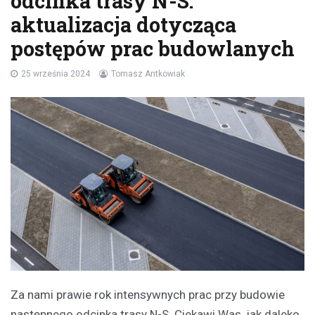
odcinka trasy N-S:
aktualizacja dotycząca
postępów prac budowlanych
25 września 2024
Tomasz Antkowiak
Za nami prawie rok intensywnych prac przy budowie
następnego odcinka trasy N-S. Ciekawi Was, jak daleko