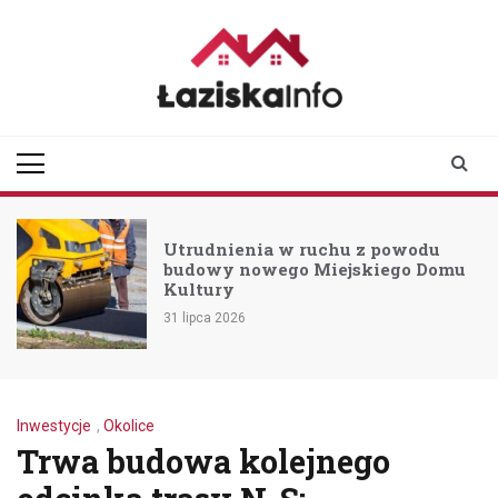
Skip
to
content
laziskainfo.pl
Informator z Łazisk i
okolic
Utrudnienia w ruchu z powodu
budowy nowego Miejskiego Domu
Kultury
31 lipca 2026
Inwestycje
,
Okolice
Trwa budowa kolejnego