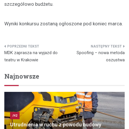
szczegółowo budżetu.
Wyniki konkursu zostaną ogłoszone pod koniec marca.
Nawigacja
MDK zaprasza na wyjazd do
Spoofing – nowa metoda
wpisu
teatru w Krakowie
oszustwa
Najnowsze
/H2
Utrudnienia w ruchu z powodu budowy