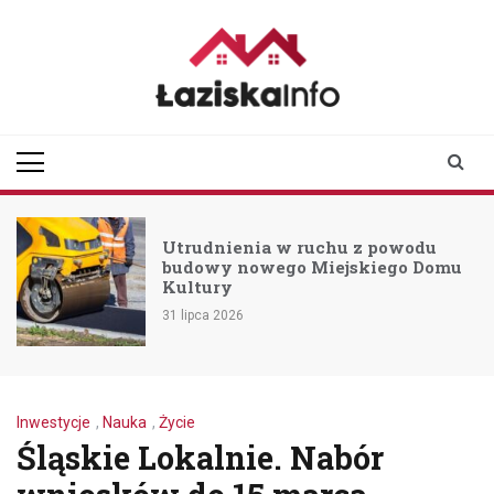
Skip
to
content
laziskainfo.pl
Informator z Łazisk i
okolic
Utrudnienia w ruchu z powodu
budowy nowego Miejskiego Domu
Kultury
31 lipca 2026
Inwestycje
,
Nauka
,
Życie
Śląskie Lokalnie. Nabór