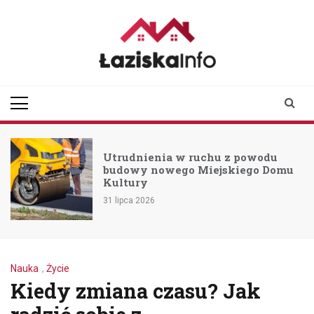
Skip
to
content
laziskainfo.pl
Informator z Łazisk i
okolic
Utrudnienia w ruchu z powodu
budowy nowego Miejskiego Domu
Kultury
31 lipca 2026
Nauka
,
Życie
Kiedy zmiana czasu? Jak