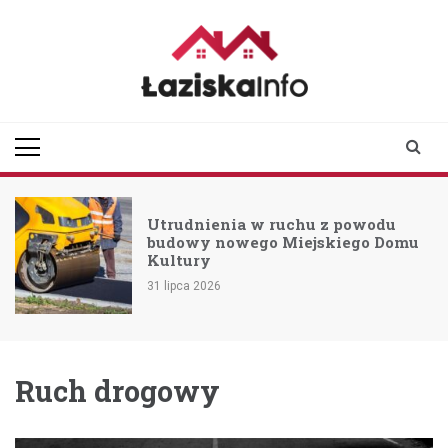
Skip
to
content
laziskainfo.pl
Informator z Łazisk i
okolic
Utrudnienia w ruchu z powodu
budowy nowego Miejskiego Domu
Kultury
31 lipca 2026
Ruch drogowy