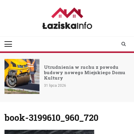
Skip
to
content
laziskainfo.pl
Informator z Łazisk i
okolic
Utrudnienia w ruchu z powodu
budowy nowego Miejskiego Domu
Kultury
31 lipca 2026
book-3199610_960_720