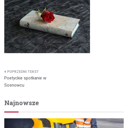
Nawigacja
Poetyckie spotkanie w
wpisu
Sosnowcu
Najnowsze