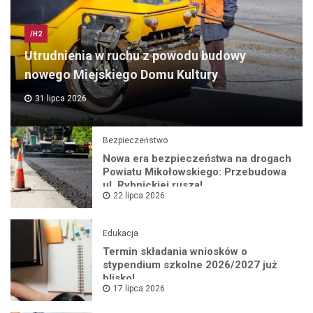
/H2
Utrudnienia w ruchu z powodu budowy
nowego Miejskiego Domu Kultury
31 lipca 2026
Bezpieczeństwo
Nowa era bezpieczeństwa na drogach
Powiatu Mikołowskiego: Przebudowa
ul. Rybnickiej rusza!
22 lipca 2026
Edukacja
Termin składania wniosków o
stypendium szkolne 2026/2027 już
blisko!
17 lipca 2026