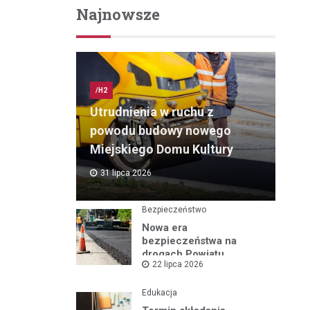
Najnowsze
/H2
Utrudnienia w ruchu z
powodu budowy nowego
Miejskiego Domu Kultury
31 lipca 2026
Bezpieczeństwo
Nowa era
bezpieczeństwa na
drogach Powiatu
22 lipca 2026
Mikołowskiego:
Przebudowa ul.
Rybnickiej rusza!
Edukacja