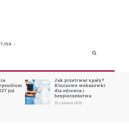
CYJNA
nia
Jak przetrwać upały?
typendium
Kluczowe wskazówki
027 już
dla zdrowia i
bezpieczeństwa
25 czerwca 2026