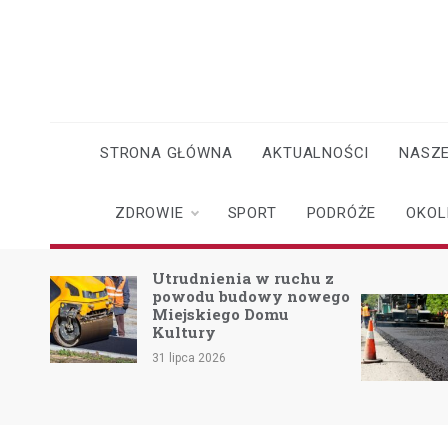
Skip
to
content
STRONA GŁÓWNA
AKTUALNOŚCI
NASZE
ZDROWIE
SPORT
PODRÓŻE
OKOL
o
Utrudnienia w ruchu z
powodu budowy nowego
Miejskiego Domu
skach
Kultury
31 lipca 2026