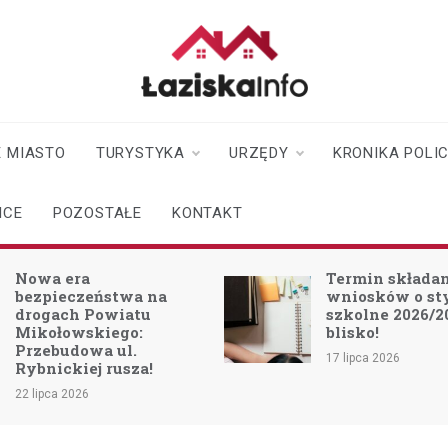
laziskainfo.pl
Informator z Łazisk i
okolic
 MIASTO
TURYSTYKA
URZĘDY
KRONIKA POLI
ICE
POZOSTAŁE
KONTAKT
Nowa era
Termin składa
bezpieczeństwa na
wniosków o s
drogach Powiatu
szkolne 2026/2
Mikołowskiego:
blisko!
Przebudowa ul.
17 lipca 2026
Rybnickiej rusza!
22 lipca 2026