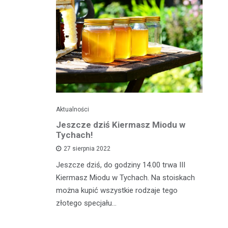
Aktualności
Je
ć
Jeszcze dziś Kiermasz Miodu w
Ta
z?
Tychach!
wy
27 sierpnia 2022
asztecikami
Jeszcze dziś, do godziny 14.00 trwa III
Ta
rawa na
Kiermasz Miodu w Tychach. Na stoiskach
gw
wiedzieć jak
można kupić wszystkie rodzaje tego
kw
zcz,…
złotego specjału…
da