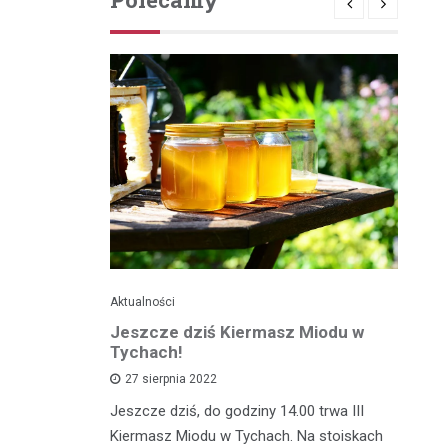
Aktualności
Je
ć
Jeszcze dziś Kiermasz Miodu w
Ta
z?
Tychach!
wy
27 sierpnia 2022
asztecikami
Jeszcze dziś, do godziny 14.00 trwa III
Ta
rawa na
Kiermasz Miodu w Tychach. Na stoiskach
gw