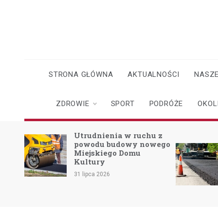
Skip
to
content
STRONA GŁÓWNA
AKTUALNOŚCI
NASZE
ZDROWIE
SPORT
PODRÓŻE
OKOL
o
Utrudnienia w ruchu z
powodu budowy nowego
Miejskiego Domu
skach
Kultury
31 lipca 2026