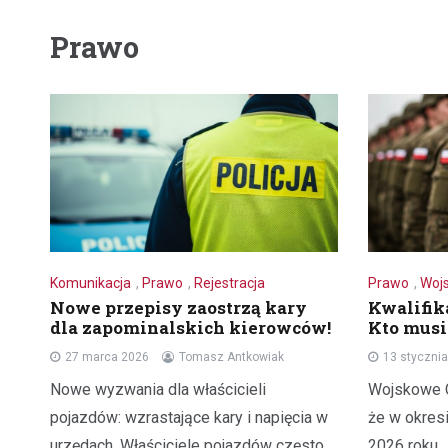
Prawo
Komunikacja
,
Prawo
,
Rejestracja
Prawo
,
Woj
Nowe przepisy zaostrzą kary
Kwalifik
dla zapominalskich kierowców!
Kto musi 
27 marca 2026
Tomasz Antkowiak
13 styczni
Nowe wyzwania dla właścicieli
Wojskowe C
pojazdów: wzrastające kary i napięcia w
że w okresi
urzędach. Właściciele pojazdów często
2026 roku