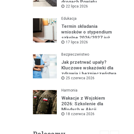
drogach Powiatu
22 lipca 2026
Mikołowskiego:
Przebudowa ul.
Rybnickiej rusza!
Edukacja
Termin składania
wniosków o stypendium
szkolne 2026/2027 już
17 lipca 2026
blisko!
Bezpieczeństwo
Jak przetrwać upały?
Kluczowe wskazówki dla
zdrowia i bezpieczeństwa
25 czerwca 2026
Harmonia
Wakacje z Wojskiem
2026: Szkolenie dla
Młodych w Akcji
18 czerwca 2026
Polecamy