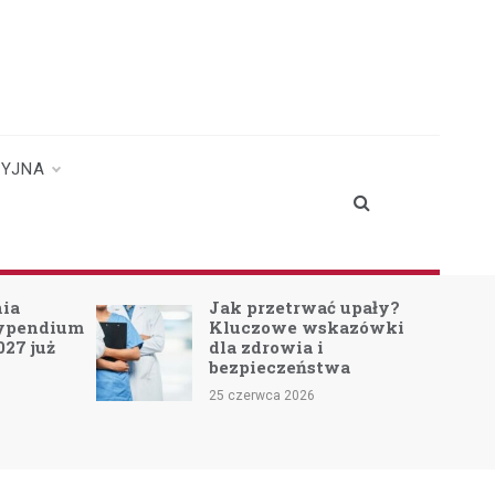
CYJNA
nia
Jak przetrwać upały?
typendium
Kluczowe wskazówki
027 już
dla zdrowia i
bezpieczeństwa
25 czerwca 2026