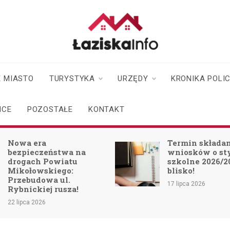
laziskainfo.pl
Informator z Łazisk i
okolic
 MIASTO
TURYSTYKA
URZĘDY
KRONIKA POLI
ICE
POZOSTAŁE
KONTAKT
Nowa era
Termin składa
bezpieczeństwa na
wniosków o s
drogach Powiatu
szkolne 2026/2
Mikołowskiego:
blisko!
Przebudowa ul.
17 lipca 2026
Rybnickiej rusza!
22 lipca 2026