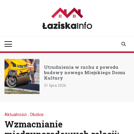
Skip
to
content
laziskainfo.pl
Informator z Łazisk i
okolic
Utrudnienia w ruchu z powodu
budowy nowego Miejskiego Domu
Kultury
31 lipca 2026
Aktualności
,
Okolice
Wzmacnianie