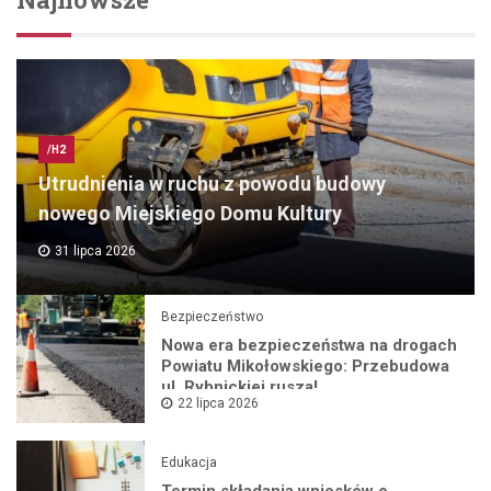
/H2
Utrudnienia w ruchu z powodu budowy
nowego Miejskiego Domu Kultury
31 lipca 2026
Bezpieczeństwo
Nowa era bezpieczeństwa na drogach
Powiatu Mikołowskiego: Przebudowa
ul. Rybnickiej rusza!
22 lipca 2026
Edukacja
Termin składania wniosków o