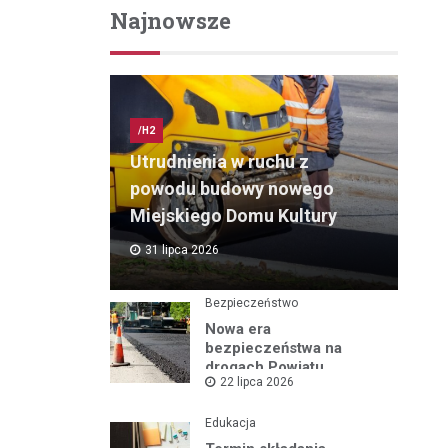
Najnowsze
/H2
Utrudnienia w ruchu z
powodu budowy nowego
Miejskiego Domu Kultury
31 lipca 2026
Bezpieczeństwo
Nowa era
bezpieczeństwa na
drogach Powiatu
22 lipca 2026
Mikołowskiego:
Przebudowa ul.
Rybnickiej rusza!
Edukacja