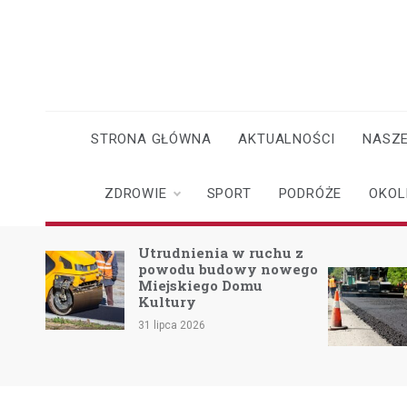
Skip
to
content
STRONA GŁÓWNA
AKTUALNOŚCI
NASZE
ZDROWIE
SPORT
PODRÓŻE
OKOL
o
Utrudnienia w ruchu z
powodu budowy nowego
Miejskiego Domu
skach
Kultury
31 lipca 2026