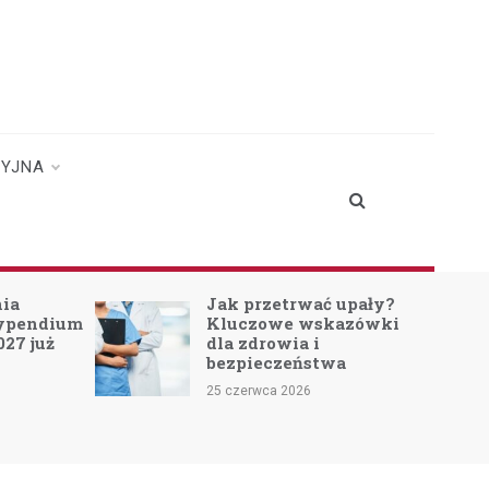
CYJNA
nia
Jak przetrwać upały?
typendium
Kluczowe wskazówki
027 już
dla zdrowia i
bezpieczeństwa
25 czerwca 2026