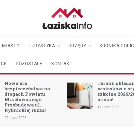
laziskainfo.pl
Informator z Łazisk i
okolic
 MIASTO
TURYSTYKA
URZĘDY
KRONIKA POLI
ICE
POZOSTAŁE
KONTAKT
Nowa era
Termin składa
bezpieczeństwa na
wniosków o s
drogach Powiatu
szkolne 2026/2
Mikołowskiego:
blisko!
Przebudowa ul.
17 lipca 2026
Rybnickiej rusza!
22 lipca 2026