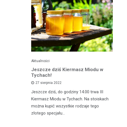
Aktualności
Je
ć
Jeszcze dziś Kiermasz Miodu w
Ta
z?
Tychach!
wy
27 sierpnia 2022
asztecikami
Jeszcze dziś, do godziny 14.00 trwa III
Ta
rawa na
Kiermasz Miodu w Tychach. Na stoiskach
gw
wiedzieć jak
można kupić wszystkie rodzaje tego
kw
zcz,…
złotego specjału…
da