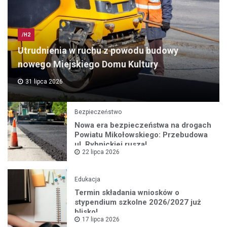
/H2
Utrudnienia w ruchu z powodu budowy
nowego Miejskiego Domu Kultury
31 lipca 2026
Bezpieczeństwo
Nowa era bezpieczeństwa na drogach
Powiatu Mikołowskiego: Przebudowa
ul. Rybnickiej rusza!
22 lipca 2026
Edukacja
Termin składania wniosków o
stypendium szkolne 2026/2027 już
blisko!
17 lipca 2026