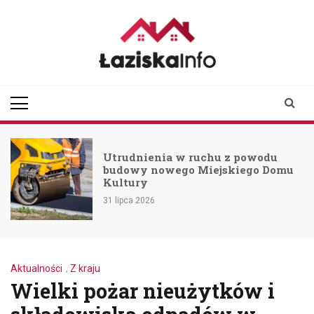
Skip
to
content
laziskainfo.pl
Informator z Łazisk i
okolic
Utrudnienia w ruchu z powodu
budowy nowego Miejskiego Domu
Kultury
31 lipca 2026
Aktualności
,
Z kraju
Wielki pożar nieużytków i