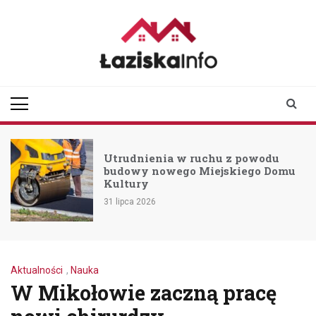
Skip
to
content
laziskainfo.pl
Informator z Łazisk i
okolic
Utrudnienia w ruchu z powodu
budowy nowego Miejskiego Domu
Kultury
31 lipca 2026
Aktualności
,
Nauka
W Mikołowie zaczną pracę