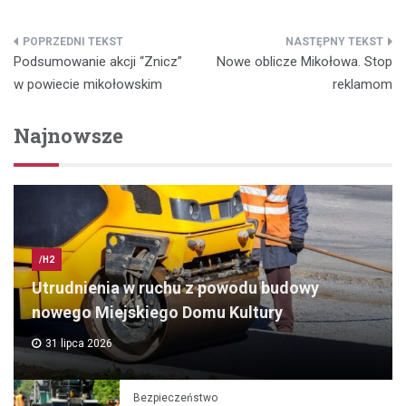
Nawigacja
Podsumowanie akcji “Znicz”
Nowe oblicze Mikołowa. Stop
wpisu
w powiecie mikołowskim
reklamom
Najnowsze
/H2
Utrudnienia w ruchu z powodu budowy
nowego Miejskiego Domu Kultury
31 lipca 2026
Bezpieczeństwo