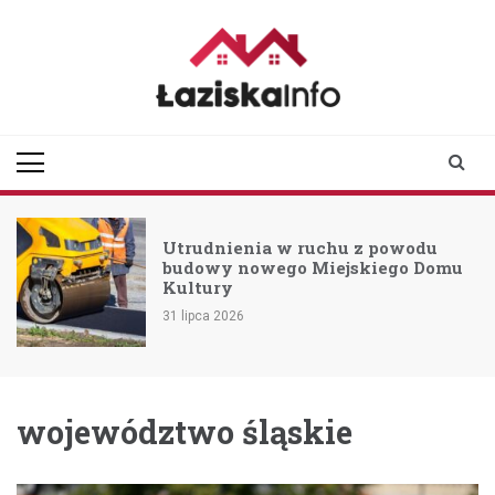
Skip
to
content
laziskainfo.pl
Informator z Łazisk i
okolic
Utrudnienia w ruchu z powodu
budowy nowego Miejskiego Domu
Kultury
31 lipca 2026
województwo śląskie