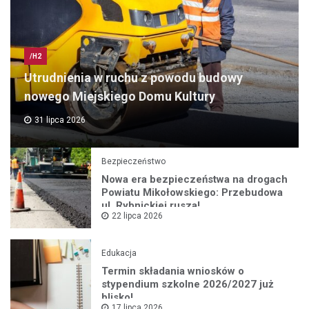
/H2
Utrudnienia w ruchu z powodu budowy
nowego Miejskiego Domu Kultury
31 lipca 2026
Bezpieczeństwo
Nowa era bezpieczeństwa na drogach
Powiatu Mikołowskiego: Przebudowa
ul. Rybnickiej rusza!
22 lipca 2026
Edukacja
Termin składania wniosków o
stypendium szkolne 2026/2027 już
blisko!
17 lipca 2026