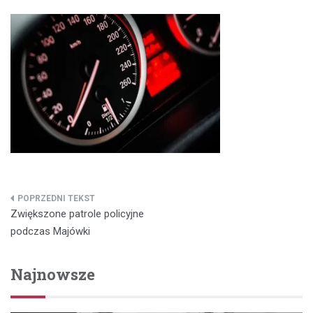
Nawigacja
Zwiększone patrole policyjne
wpisu
podczas Majówki
Najnowsze