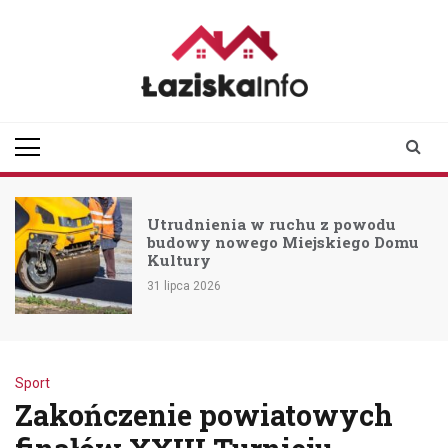
Skip
to
content
laziskainfo.pl
Informator z Łazisk i
okolic
Utrudnienia w ruchu z powodu
budowy nowego Miejskiego Domu
Kultury
31 lipca 2026
Sport
Zakończenie powiatowych