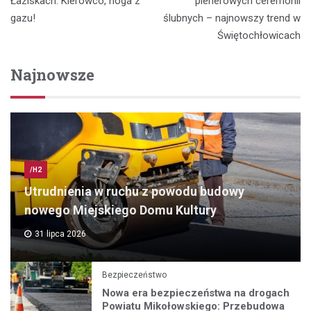
wpisu
Łaziskach. Kierowco, noga z
plenerowych ceremonii
gazu!
ślubnych – najnowszy trend w
Świętochłowicach
Najnowsze
/H2
Utrudnienia w ruchu z powodu budowy
nowego Miejskiego Domu Kultury
31 lipca 2026
Bezpieczeństwo
Nowa era bezpieczeństwa na drogach
Powiatu Mikołowskiego: Przebudowa