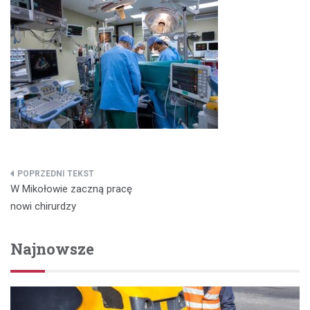
Nawigacja
W Mikołowie zaczną pracę
wpisu
nowi chirurdzy
Najnowsze