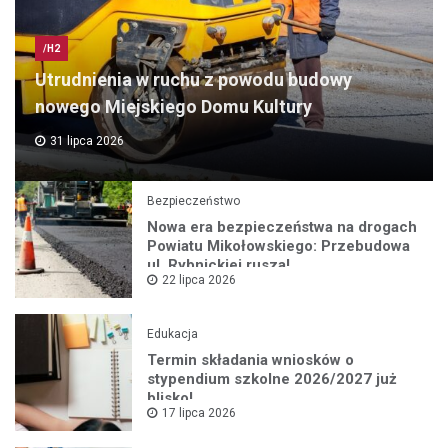
/H2
Utrudnienia w ruchu z powodu budowy
nowego Miejskiego Domu Kultury
31 lipca 2026
Bezpieczeństwo
Nowa era bezpieczeństwa na drogach
Powiatu Mikołowskiego: Przebudowa
ul. Rybnickiej rusza!
22 lipca 2026
Edukacja
Termin składania wniosków o
stypendium szkolne 2026/2027 już
blisko!
17 lipca 2026