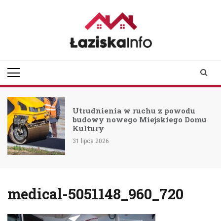
Skip
to
content
laziskainfo.pl
Informator z Łazisk i
okolic
Utrudnienia w ruchu z powodu
budowy nowego Miejskiego Domu
Kultury
31 lipca 2026
medical-5051148_960_720