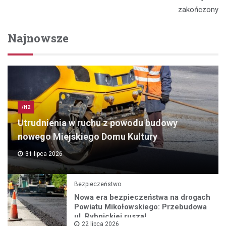
zakończony
Najnowsze
/H2
Utrudnienia w ruchu z powodu budowy
nowego Miejskiego Domu Kultury
31 lipca 2026
Bezpieczeństwo
Nowa era bezpieczeństwa na drogach
Powiatu Mikołowskiego: Przebudowa
ul. Rybnickiej rusza!
22 lipca 2026