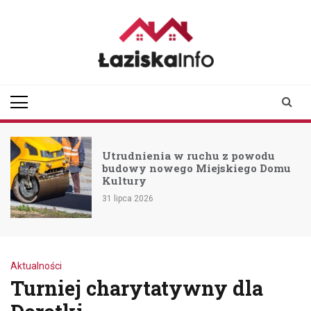
Skip
to
content
laziskainfo.pl
Informator z Łazisk i
okolic
Utrudnienia w ruchu z powodu
budowy nowego Miejskiego Domu
Kultury
31 lipca 2026
Aktualności
Turniej charytatywny dla