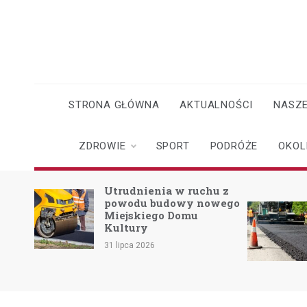
Skip
to
content
STRONA GŁÓWNA
AKTUALNOŚCI
NASZE
ZDROWIE
SPORT
PODRÓŻE
OKOL
o
Utrudnienia w ruchu z
powodu budowy nowego
Miejskiego Domu
skach
Kultury
31 lipca 2026