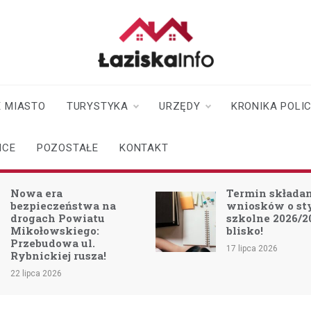
laziskainfo.pl
Informator z Łazisk i
okolic
 MIASTO
TURYSTYKA
URZĘDY
KRONIKA POLI
ICE
POZOSTAŁE
KONTAKT
Nowa era
Termin składa
bezpieczeństwa na
wniosków o s
drogach Powiatu
szkolne 2026/2
Mikołowskiego:
blisko!
Przebudowa ul.
17 lipca 2026
Rybnickiej rusza!
22 lipca 2026