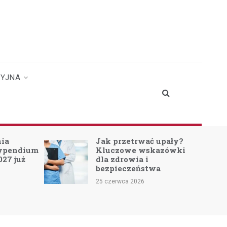
CYJNA
nia
Jak przetrwać upały?
typendium
Kluczowe wskazówki
027 już
dla zdrowia i
bezpieczeństwa
25 czerwca 2026