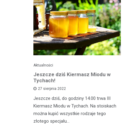
Aktualności
Je
ć
Jeszcze dziś Kiermasz Miodu w
Ta
z?
Tychach!
wy
27 sierpnia 2022
asztecikami
Jeszcze dziś, do godziny 14.00 trwa III
Ta
rawa na
Kiermasz Miodu w Tychach. Na stoiskach
gw
wiedzieć jak
można kupić wszystkie rodzaje tego
kw
zcz,…
złotego specjału…
da