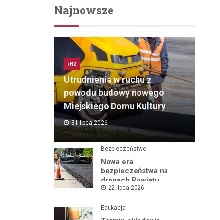
Najnowsze
/H2
Utrudnienia w ruchu z
powodu budowy nowego
Miejskiego Domu Kultury
31 lipca 2026
Bezpieczeństwo
Nowa era
bezpieczeństwa na
drogach Powiatu
22 lipca 2026
Mikołowskiego:
Przebudowa ul.
Rybnickiej rusza!
Edukacja