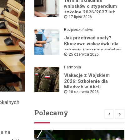
Termin składania
wniosków o stypendium
szkolne 2026/2027 już
17 lipca 2026
blisko!
Bezpieczeństwo
Jak przetrwać upały?
Kluczowe wskazówki dla
zdrowia i bezpieczeństwa
25 czerwca 2026
Harmonia
Wakacje z Wojskiem
2026: Szkolenie dla
Młodych w Akcji
18 czerwca 2026
okalnych
Polecamy
ła na