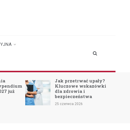
CYJNA
nia
Jak przetrwać upały?
typendium
Kluczowe wskazówki
027 już
dla zdrowia i
bezpieczeństwa
25 czerwca 2026