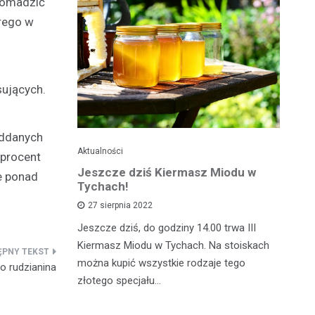
gromadzić
órego w
sujących.
oddanych
Aktualności
Je
 procent
ć
Jeszcze dziś Kiermasz Miodu w
Ta
e ponad
z?
Tychach!
wy
27 sierpnia 2022
asztecikami
Jeszcze dziś, do godziny 14.00 trwa III
Ta
rawa na
Kiermasz Miodu w Tychach. Na stoiskach
gw
wiedzieć jak
można kupić wszystkie rodzaje tego
kw
 rudzianina
zcz,…
złotego specjału…
da