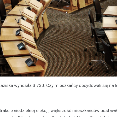
aziska wynosiła 3 730. Czy mieszkańcy decydowali się na l
 trakcie niedzielnej elekcji, większość mieszkańców postawi