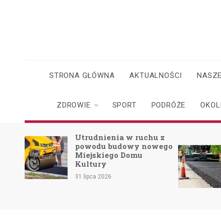
Skip
to
content
STRONA GŁÓWNA
AKTUALNOŚCI
NASZE
ZDROWIE
SPORT
PODRÓŻE
OKOL
o
Utrudnienia w ruchu z
powodu budowy nowego
Miejskiego Domu
skach
Kultury
31 lipca 2026