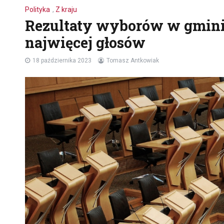
Polityka
,
Z kraju
Rezultaty wyborów w gmini
najwięcej głosów
18 października 2023
Tomasz Antkowiak