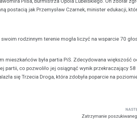
awomira Plisa, burmistrza Opola Lubelskiego. On zdołał z
ą postacią jak Przemysław Czarnek, minister edukacji, kt
 w swoim rodzinnym terenie mogła liczyć na wsparcie 70 gło
em mieszkańców była partia PiS. Zdecydowana większość 
Jedzenie
 partii, co pozwoliło jej osiągnąć wynik przekraczający 58
Czy wiesz jak przygotowa
azła się Trzecia Droga, która zdobyła poparcie na poziomi
prawdziwy wigilijny barszc
21 grudnia 2021
Barszcz czerwony z uszkami, p
lub pierogami to tradycyjna pot
polskim, wigilijnym stole. Warto 
Zatrzymanie poszukiwanego
odpowiednio przygotować bars