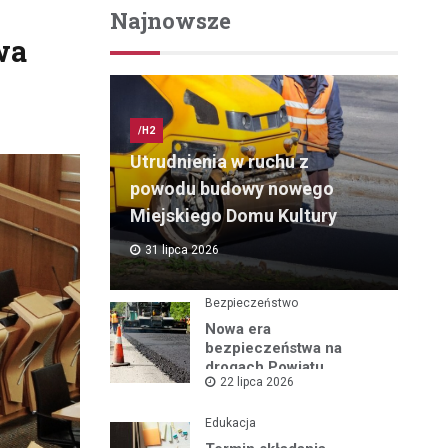
Najnowsze
wa
/H2
Utrudnienia w ruchu z
powodu budowy nowego
Miejskiego Domu Kultury
31 lipca 2026
Bezpieczeństwo
Nowa era
bezpieczeństwa na
drogach Powiatu
22 lipca 2026
Mikołowskiego:
Przebudowa ul.
Rybnickiej rusza!
Edukacja