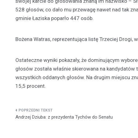
swojej karcie do głosowania znaną im nazwisko – Sł
528 głosów, co dało mu przewagę nawet nad tak znan
gminie Łaziska poparło 447 osób.
Bożena Watras, reprezentująca listę Trzeciej Drogi,
Ostateczne wyniki pokazały, że dominującym wybor
głosów została właśnie skierowana na kandydatów tej
wszystkich oddanych głosów. Na drugim miejscu znal
15,5 procent.
Nawigacja
Andrzej Dziuba: z prezydenta Tychów do Senatu
wpisu