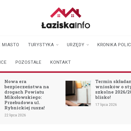
laziskainfo.pl
Informator z Łazisk i
okolic
 MIASTO
TURYSTYKA
URZĘDY
KRONIKA POLI
ICE
POZOSTAŁE
KONTAKT
Nowa era
Termin składa
bezpieczeństwa na
wniosków o s
drogach Powiatu
szkolne 2026/2
Mikołowskiego:
blisko!
Przebudowa ul.
17 lipca 2026
Rybnickiej rusza!
22 lipca 2026