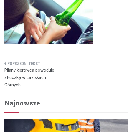
Nawigacja
Pijany kierowca powoduje
wpisu
stłuczkę w Łaziskach
Górnych
Najnowsze