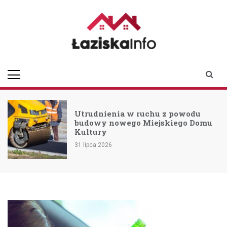
Skip
to
content
laziskainfo.pl
Informator z Łazisk i
okolic
Utrudnienia w ruchu z powodu
budowy nowego Miejskiego Domu
Kultury
31 lipca 2026