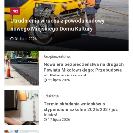
/H2
Utrudnienia w ruchu z powodu budowy
nowego Miejskiego Domu Kultury
31 lipca 2026
Bezpieczeństwo
Nowa era bezpieczeństwa na drogach
Powiatu Mikołowskiego: Przebudowa
ul. Rybnickiej rusza!
22 lipca 2026
Edukacja
Termin składania wniosków o
stypendium szkolne 2026/2027 już
blisko!
17 lipca 2026