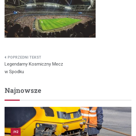
Nawigacja
Legendarny Kosmiczny Mecz
wpisu
w Spodku
Najnowsze
/H2