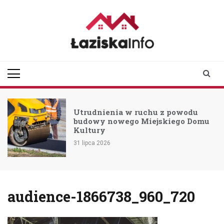
Skip
to
content
laziskainfo.pl
Informator z Łazisk i
okolic
Utrudnienia w ruchu z powodu
budowy nowego Miejskiego Domu
Kultury
31 lipca 2026
audience-1866738_960_720