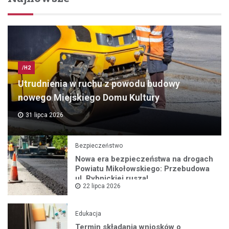
/H2
Utrudnienia w ruchu z powodu budowy
nowego Miejskiego Domu Kultury
31 lipca 2026
Bezpieczeństwo
Nowa era bezpieczeństwa na drogach
Powiatu Mikołowskiego: Przebudowa
ul. Rybnickiej rusza!
22 lipca 2026
Edukacja
Termin składania wniosków o