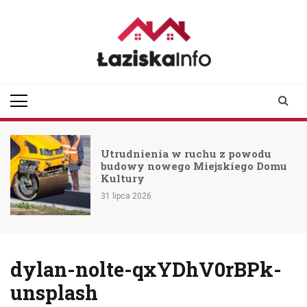
Skip
to
content
laziskainfo.pl
Informator z Łazisk i
okolic
Utrudnienia w ruchu z powodu
budowy nowego Miejskiego Domu
Kultury
31 lipca 2026
dylan-nolte-qxYDhV0rBPk-
unsplash