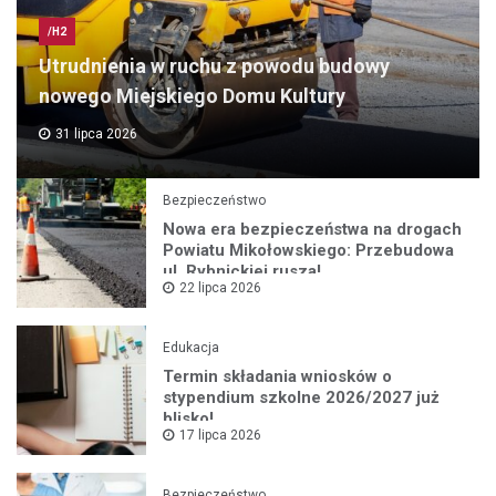
/H2
Utrudnienia w ruchu z powodu budowy
nowego Miejskiego Domu Kultury
31 lipca 2026
Bezpieczeństwo
Nowa era bezpieczeństwa na drogach
Powiatu Mikołowskiego: Przebudowa
ul. Rybnickiej rusza!
22 lipca 2026
Edukacja
Termin składania wniosków o
stypendium szkolne 2026/2027 już
blisko!
17 lipca 2026
Bezpieczeństwo