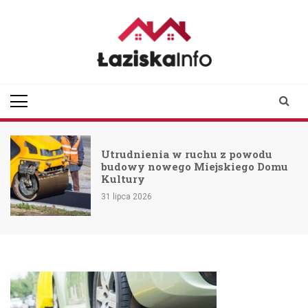
Skip
to
content
laziskainfo.pl
Informator z Łazisk i
okolic
Utrudnienia w ruchu z powodu
budowy nowego Miejskiego Domu
Kultury
31 lipca 2026