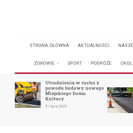
Skip
to
content
STRONA GŁÓWNA
AKTUALNOŚCI
NASZE
ZDROWIE
SPORT
PODRÓŻE
OKOL
o
Utrudnienia w ruchu z
powodu budowy nowego
Miejskiego Domu
skach
Kultury
31 lipca 2026