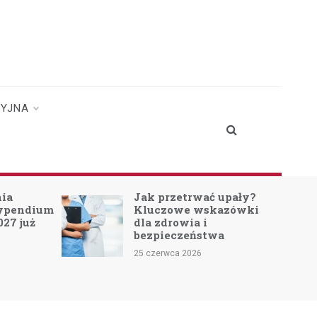
CYJNA
nia
Jak przetrwać upały?
typendium
Kluczowe wskazówki
027 już
dla zdrowia i
bezpieczeństwa
25 czerwca 2026