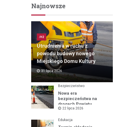
Najnowsze
/H2
Utrudnienia w ruchu z
powodu budowy nowego
Miejskiego Domu Kultury
31 lipca 2026
Bezpieczeństwo
Nowa era
bezpieczeństwa na
drogach Powiatu
22 lipca 2026
Mikołowskiego:
Przebudowa ul.
Rybnickiej rusza!
Edukacja