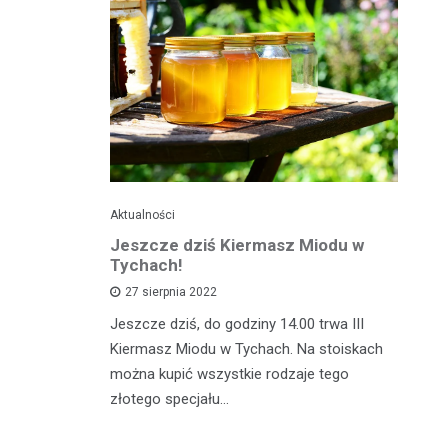
Aktualności
Je
ć
Jeszcze dziś Kiermasz Miodu w
Ta
z?
Tychach!
wy
27 sierpnia 2022
asztecikami
Jeszcze dziś, do godziny 14.00 trwa III
Ta
rawa na
Kiermasz Miodu w Tychach. Na stoiskach
gw
wiedzieć jak
można kupić wszystkie rodzaje tego
kw
zcz,…
złotego specjału…
da