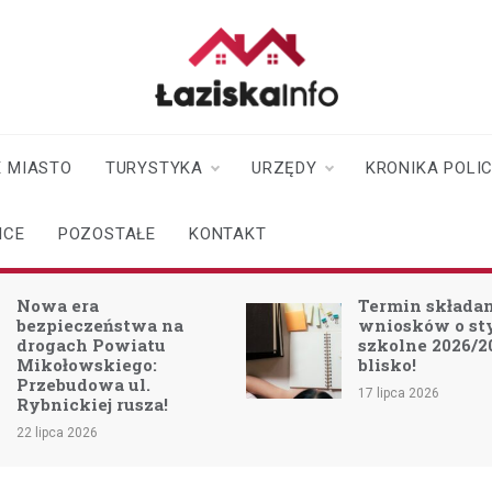
laziskainfo.pl
Informator z Łazisk i
okolic
 MIASTO
TURYSTYKA
URZĘDY
KRONIKA POLI
ICE
POZOSTAŁE
KONTAKT
Nowa era
Termin składa
bezpieczeństwa na
wniosków o s
drogach Powiatu
szkolne 2026/2
Mikołowskiego:
blisko!
Przebudowa ul.
17 lipca 2026
Rybnickiej rusza!
22 lipca 2026