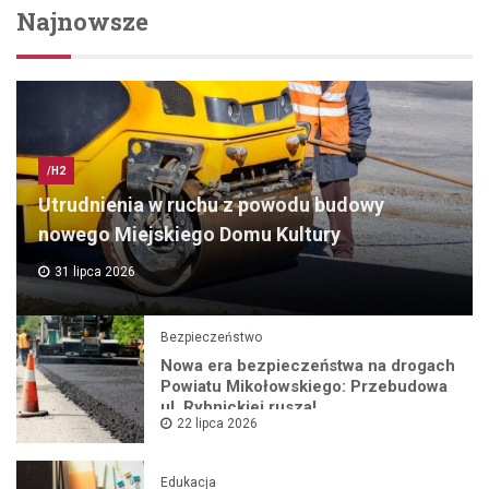
Najnowsze
/H2
Utrudnienia w ruchu z powodu budowy
nowego Miejskiego Domu Kultury
31 lipca 2026
Bezpieczeństwo
Nowa era bezpieczeństwa na drogach
Powiatu Mikołowskiego: Przebudowa
ul. Rybnickiej rusza!
22 lipca 2026
Edukacja