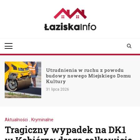
Skip
to
content
laziskainfo.pl
Informator z Łazisk i
okolic
Utrudnienia w ruchu z powodu
budowy nowego Miejskiego Domu
Kultury
31 lipca 2026
Aktualności
,
Kryminalne
Tragiczny wypadek na DK1