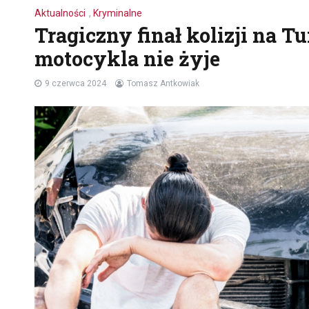
Aktualności
,
Kryminalne
Tragiczny finał kolizji na T
motocykla nie żyje
9 czerwca 2024
Tomasz Antkowiak