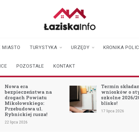
laziskainfo.pl
Informator z Łazisk i
okolic
 MIASTO
TURYSTYKA
URZĘDY
KRONIKA POLI
ICE
POZOSTAŁE
KONTAKT
Nowa era
Termin składa
bezpieczeństwa na
wniosków o s
drogach Powiatu
szkolne 2026/2
Mikołowskiego:
blisko!
Przebudowa ul.
17 lipca 2026
Rybnickiej rusza!
22 lipca 2026