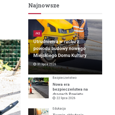
Najnowsze
/H2
Utrudnienia w ruchu z
powodu budowy nowego
Miejskiego Domu Kultury
31 lipca 2026
Bezpieczeństwo
Nowa era
bezpieczeństwa na
drogach Powiatu
22 lipca 2026
Mikołowskiego:
Przebudowa ul.
Rybnickiej rusza!
Edukacja