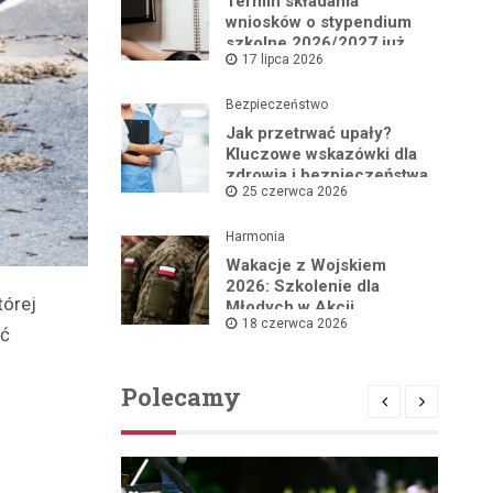
Termin składania
wniosków o stypendium
szkolne 2026/2027 już
17 lipca 2026
blisko!
Bezpieczeństwo
Jak przetrwać upały?
Kluczowe wskazówki dla
zdrowia i bezpieczeństwa
25 czerwca 2026
Harmonia
Wakacje z Wojskiem
2026: Szkolenie dla
tórej
Młodych w Akcji
18 czerwca 2026
ać
Polecamy