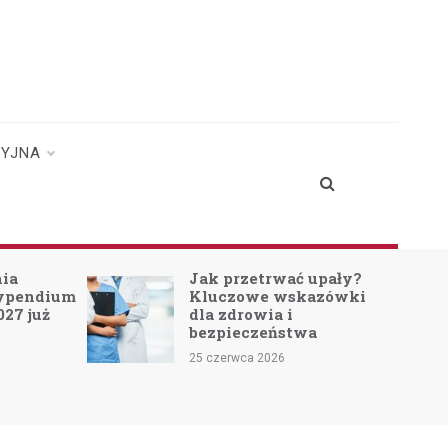
CYJNA
nia
Jak przetrwać upały?
typendium
Kluczowe wskazówki
027 już
dla zdrowia i
bezpieczeństwa
25 czerwca 2026