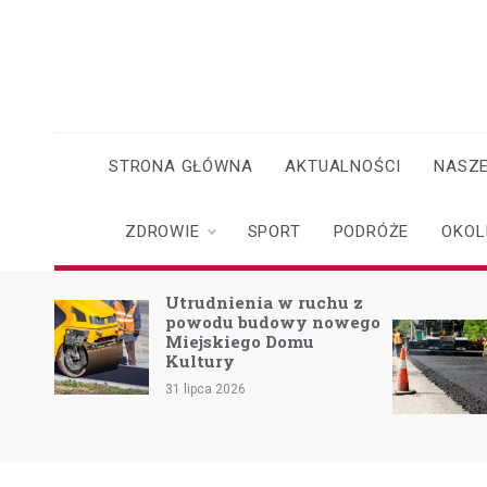
Skip
to
content
STRONA GŁÓWNA
AKTUALNOŚCI
NASZE
ZDROWIE
SPORT
PODRÓŻE
OKOL
o
Utrudnienia w ruchu z
powodu budowy nowego
Miejskiego Domu
skach
Kultury
31 lipca 2026