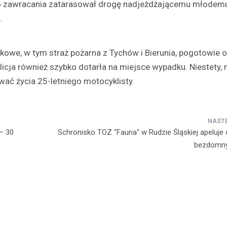
 zawracania zatarasował drogę nadjeżdżającemu młodem
.
nkowe, w tym straż pożarna z Tychów i Bierunia, pogotowie 
cja również szybko dotarła na miejsce wypadku. Niestety,
wać życia 25-letniego motocyklisty.
Jedzenie
Czy wiesz jak przygotowa
– 30
Schronisko TOZ "Fauna" w Rudzie Śląskiej apeluje
prawdziwy wigilijny barszc
bezdomny
21 grudnia 2021
Barszcz czerwony z uszkami, p
lub pierogami to tradycyjna pot
polskim, wigilijnym stole. Warto 
odpowiednio przygotować bars