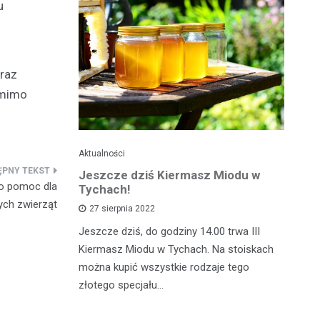
u
oraz
 mimo
Aktualności
Je
ć
Jeszcze dziś Kiermasz Miodu w
Ta
 o pomoc dla
z?
Tychach!
wy
ch zwierząt
27 sierpnia 2022
asztecikami
Jeszcze dziś, do godziny 14.00 trwa III
Ta
rawa na
Kiermasz Miodu w Tychach. Na stoiskach
gw
wiedzieć jak
można kupić wszystkie rodzaje tego
kw
zcz,…
złotego specjału…
da