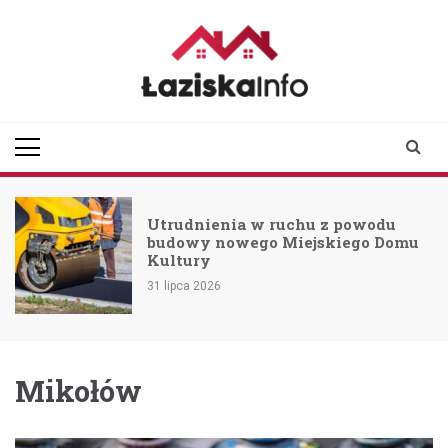
Skip
to
content
laziskainfo.pl
Informator z Łazisk i
okolic
Utrudnienia w ruchu z powodu
budowy nowego Miejskiego Domu
Kultury
31 lipca 2026
Mikołów