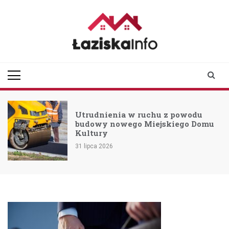
Skip
to
content
laziskainfo.pl
Informator z Łazisk i
okolic
Utrudnienia w ruchu z powodu
budowy nowego Miejskiego Domu
Kultury
31 lipca 2026