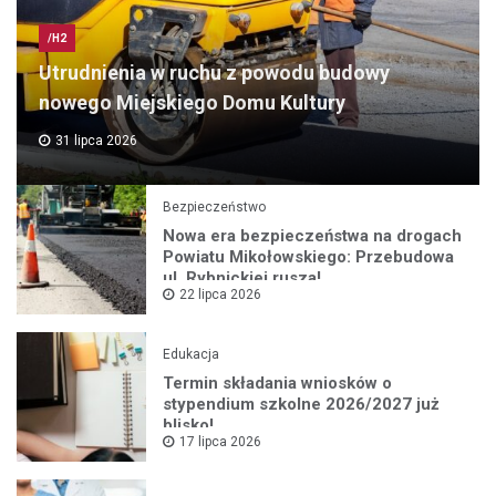
/H2
Utrudnienia w ruchu z powodu budowy
nowego Miejskiego Domu Kultury
31 lipca 2026
Bezpieczeństwo
Nowa era bezpieczeństwa na drogach
Powiatu Mikołowskiego: Przebudowa
ul. Rybnickiej rusza!
22 lipca 2026
Edukacja
Termin składania wniosków o
stypendium szkolne 2026/2027 już
blisko!
17 lipca 2026