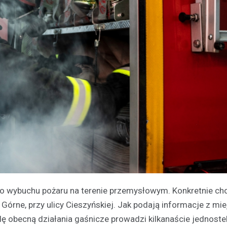
do wybuchu pożaru na terenie przemysłowym. Konkretnie ch
Górne, przy ulicy Cieszyńskiej. Jak podają informacje z mi
lę obecną działania gaśnicze prowadzi kilkanaście jednoste