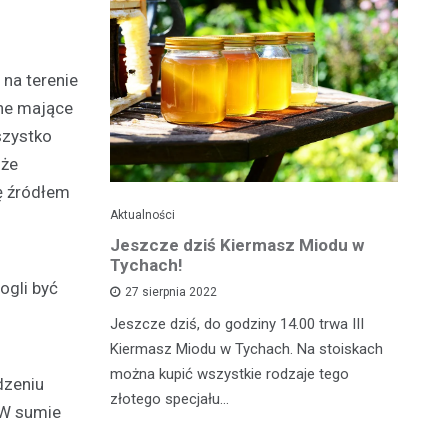
 na terenie
zne mające
szystko
 że
ię źródłem
Aktualności
Je
ć
Jeszcze dziś Kiermasz Miodu w
Ta
z?
Tychach!
wy
ogli być
27 sierpnia 2022
asztecikami
Jeszcze dziś, do godziny 14.00 trwa III
Ta
rawa na
Kiermasz Miodu w Tychach. Na stoiskach
gw
wiedzieć jak
można kupić wszystkie rodzaje tego
kw
dzeniu
zcz,…
złotego specjału…
da
 W sumie