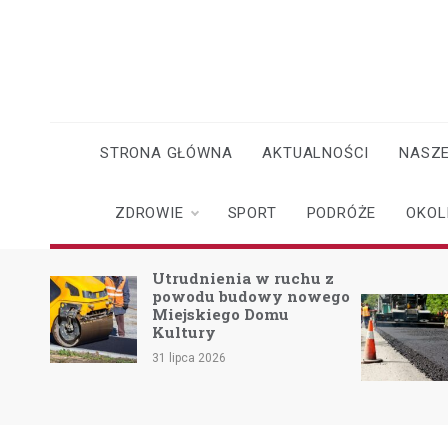
Skip
to
content
STRONA GŁÓWNA
AKTUALNOŚCI
NASZE
ZDROWIE
SPORT
PODRÓŻE
OKOL
o
Utrudnienia w ruchu z
powodu budowy nowego
Miejskiego Domu
skach
Kultury
31 lipca 2026