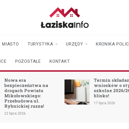
laziskainfo.pl
Informator z Łazisk i
okolic
 MIASTO
TURYSTYKA
URZĘDY
KRONIKA POLI
ICE
POZOSTAŁE
KONTAKT
Nowa era
Termin składa
bezpieczeństwa na
wniosków o s
drogach Powiatu
szkolne 2026/2
Mikołowskiego:
blisko!
Przebudowa ul.
17 lipca 2026
Rybnickiej rusza!
22 lipca 2026