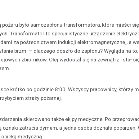
yną pożaru było samozapłonu transformatora, które mieści się
rnych. Transformator to specjalistyczne urządzenie elektryc
dami za pośrednictwem indukcji elektromagnetycznej, a w
ytanie brzmi – dlaczego doszło do zapłonu? Wygląda na to,
ejowych zbiorników. Olej wydostał się na zewnątrz i stał s
Jedzenie
orem.
Czy wiesz jak przygotowa
prawdziwy wigilijny barszc
ejsce krótko po godzinie 8:00. Wszyscy pracownicy, którzy m
21 grudnia 2021
przybyciem straży pożarnej.
Barszcz czerwony z uszkami, p
lub pierogami to tradycyjna pot
polskim, wigilijnym stole. Warto 
zdarzenia skierowano także ekipy medyczne. Po przeprowa
odpowiednio przygotować bars
ją oznaki zatrucia dymem, a jedna osoba doznała poparzeń.
d opieką medyczną.