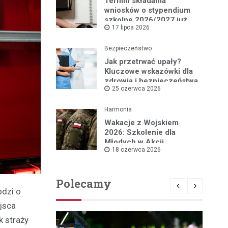
Termin składania
wniosków o stypendium
szkolne 2026/2027 już
17 lipca 2026
blisko!
Bezpieczeństwo
Jak przetrwać upały?
Kluczowe wskazówki dla
zdrowia i bezpieczeństwa
25 czerwca 2026
Harmonia
Wakacje z Wojskiem
2026: Szkolenie dla
Młodych w Akcji
18 czerwca 2026
Polecamy
odzi o
ejsca
k straży