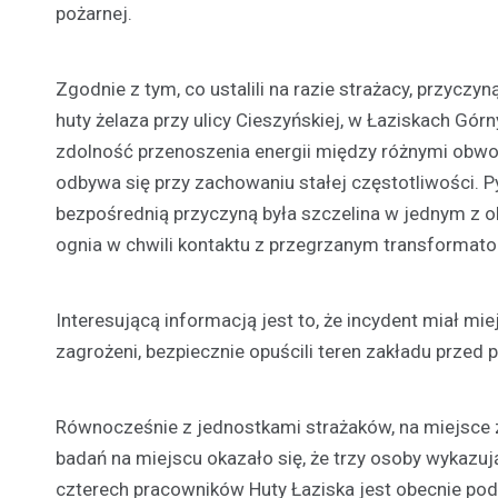
pożarnej.
Zgodnie z tym, co ustalili na razie strażacy, przycz
huty żelaza przy ulicy Cieszyńskiej, w Łaziskach Gó
zdolność przenoszenia energii między różnymi obwo
odbywa się przy zachowaniu stałej częstotliwości. P
bezpośrednią przyczyną była szczelina w jednym z ol
ognia w chwili kontaktu z przegrzanym transformat
Interesującą informacją jest to, że incydent miał mi
zagrożeni, bezpiecznie opuścili teren zakładu przed 
Równocześnie z jednostkami strażaków, na miejsce 
badań na miejscu okazało się, że trzy osoby wykazu
czterech pracowników Huty Łaziska jest obecnie po