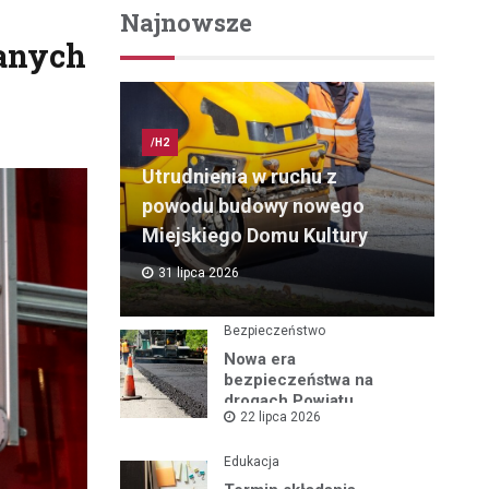
Najnowsze
wanych
/H2
Utrudnienia w ruchu z
powodu budowy nowego
Miejskiego Domu Kultury
31 lipca 2026
Bezpieczeństwo
Nowa era
bezpieczeństwa na
drogach Powiatu
22 lipca 2026
Mikołowskiego:
Przebudowa ul.
Rybnickiej rusza!
Edukacja