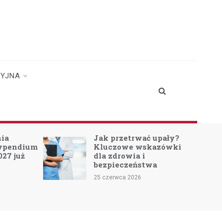
CYJNA
nia
Jak przetrwać upały?
typendium
Kluczowe wskazówki
027 już
dla zdrowia i
bezpieczeństwa
25 czerwca 2026