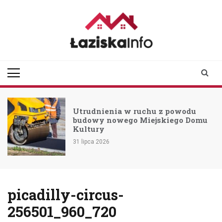
Skip
to
content
laziskainfo.pl
Informator z Łazisk i
okolic
Utrudnienia w ruchu z powodu
budowy nowego Miejskiego Domu
Kultury
31 lipca 2026
picadilly-circus-
256501_960_720