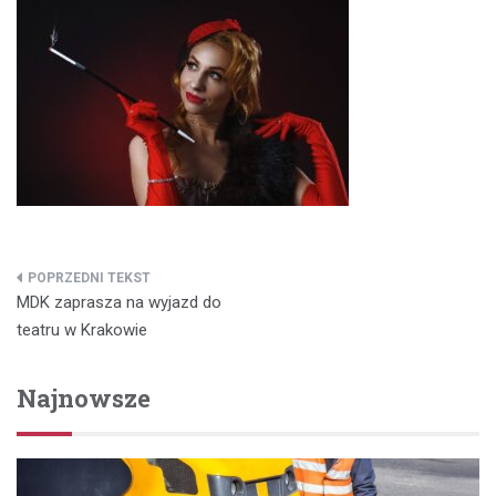
Nawigacja
MDK zaprasza na wyjazd do
wpisu
teatru w Krakowie
Najnowsze