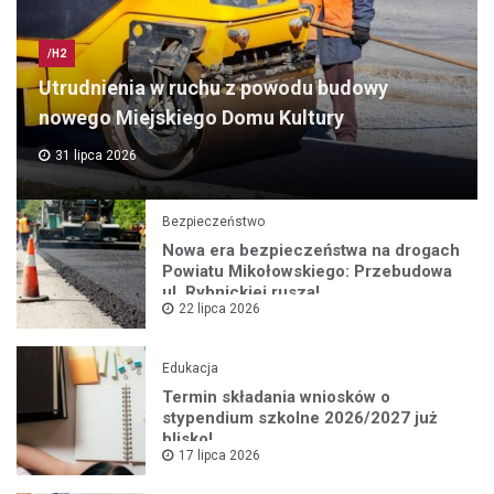
/H2
Utrudnienia w ruchu z powodu budowy
nowego Miejskiego Domu Kultury
31 lipca 2026
Bezpieczeństwo
Nowa era bezpieczeństwa na drogach
Powiatu Mikołowskiego: Przebudowa
ul. Rybnickiej rusza!
22 lipca 2026
Edukacja
Termin składania wniosków o
stypendium szkolne 2026/2027 już
blisko!
17 lipca 2026