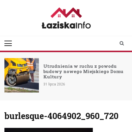
Skip
to
content
laziskainfo.pl
Informator z Łazisk i
okolic
Utrudnienia w ruchu z powodu
budowy nowego Miejskiego Domu
Kultury
31 lipca 2026
burlesque-4064902_960_720