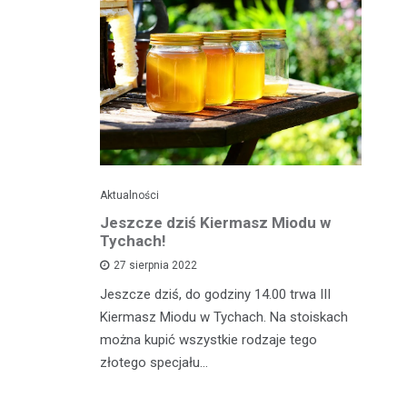
Aktualności
Je
ć
Jeszcze dziś Kiermasz Miodu w
Ta
z?
Tychach!
wy
27 sierpnia 2022
asztecikami
Jeszcze dziś, do godziny 14.00 trwa III
Ta
rawa na
Kiermasz Miodu w Tychach. Na stoiskach
gw
wiedzieć jak
można kupić wszystkie rodzaje tego
kw
zcz,…
złotego specjału…
da