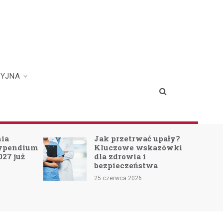
CYJNA
nia
Jak przetrwać upały?
typendium
Kluczowe wskazówki
027 już
dla zdrowia i
bezpieczeństwa
25 czerwca 2026