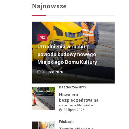
Najnowsze
/H2
Utrudnienia w ruchu z
powodu budowy nowego
Miejskiego Domu Kultury
31 lipca 2026
Bezpieczeństwo
Nowa era
bezpieczeństwa na
drogach Powiatu
22 lipca 2026
Mikołowskiego:
Przebudowa ul.
Rybnickiej rusza!
Edukacja