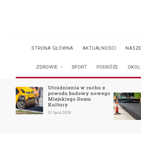
Skip
to
content
STRONA GŁÓWNA
AKTUALNOŚCI
NASZE
ZDROWIE
SPORT
PODRÓŻE
OKOL
o
Utrudnienia w ruchu z
powodu budowy nowego
Miejskiego Domu
skach
Kultury
31 lipca 2026