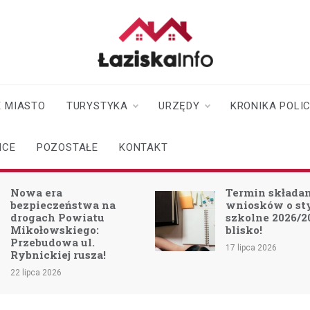
laziskainfo.pl
Informator z Łazisk i
okolic
 MIASTO
TURYSTYKA
URZĘDY
KRONIKA POLI
ICE
POZOSTAŁE
KONTAKT
Nowa era
Termin składa
bezpieczeństwa na
wniosków o s
drogach Powiatu
szkolne 2026/2
Mikołowskiego:
blisko!
Przebudowa ul.
17 lipca 2026
Rybnickiej rusza!
22 lipca 2026