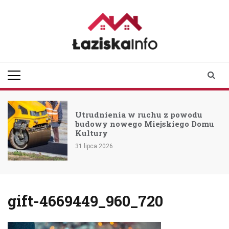
Skip
to
content
laziskainfo.pl
Informator z Łazisk i
okolic
Utrudnienia w ruchu z powodu
budowy nowego Miejskiego Domu
Kultury
31 lipca 2026
gift-4669449_960_720