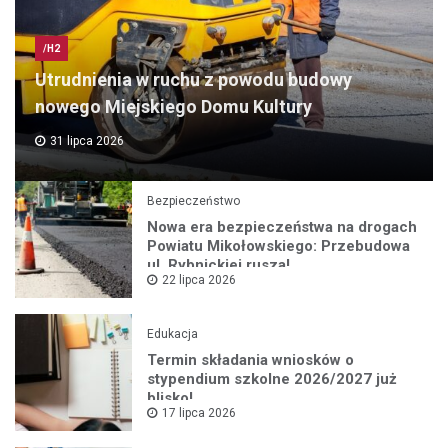
/H2
Utrudnienia w ruchu z powodu budowy
nowego Miejskiego Domu Kultury
31 lipca 2026
Bezpieczeństwo
Nowa era bezpieczeństwa na drogach
Powiatu Mikołowskiego: Przebudowa
ul. Rybnickiej rusza!
22 lipca 2026
Edukacja
Termin składania wniosków o
stypendium szkolne 2026/2027 już
blisko!
17 lipca 2026