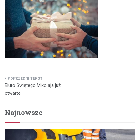
Nawigacja
Biuro Świętego Mikołaja już
wpisu
otwarte
Najnowsze