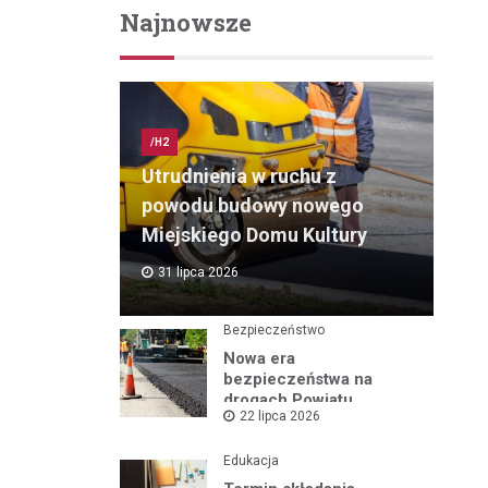
Najnowsze
/H2
Utrudnienia w ruchu z
powodu budowy nowego
Miejskiego Domu Kultury
31 lipca 2026
Bezpieczeństwo
Nowa era
bezpieczeństwa na
drogach Powiatu
22 lipca 2026
Mikołowskiego:
Przebudowa ul.
Rybnickiej rusza!
Edukacja