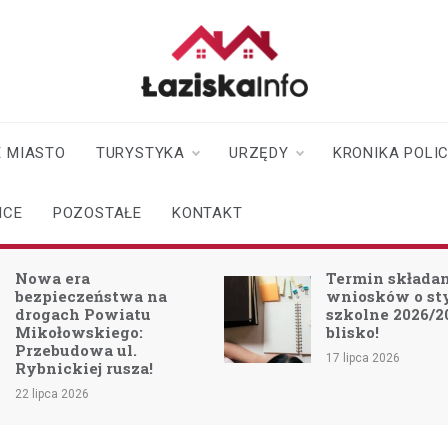
laziskainfo.pl
Informator z Łazisk i
okolic
 MIASTO
TURYSTYKA
URZĘDY
KRONIKA POLI
ICE
POZOSTAŁE
KONTAKT
Nowa era
Termin składa
bezpieczeństwa na
wniosków o s
drogach Powiatu
szkolne 2026/2
Mikołowskiego:
blisko!
Przebudowa ul.
17 lipca 2026
Rybnickiej rusza!
22 lipca 2026