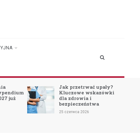
CYJNA
nia
Jak przetrwać upały?
typendium
Kluczowe wskazówki
027 już
dla zdrowia i
bezpieczeństwa
25 czerwca 2026