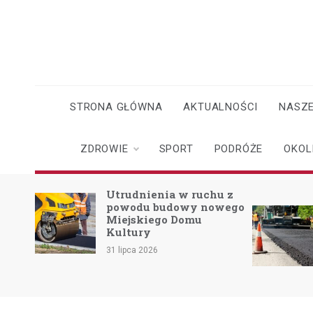
Skip
to
content
STRONA GŁÓWNA
AKTUALNOŚCI
NASZE
ZDROWIE
SPORT
PODRÓŻE
OKOL
o
Utrudnienia w ruchu z
powodu budowy nowego
Miejskiego Domu
skach
Kultury
31 lipca 2026