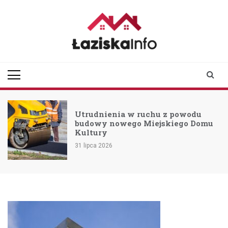
Skip
to
content
laziskainfo.pl
Informator z Łazisk i
okolic
Utrudnienia w ruchu z powodu
budowy nowego Miejskiego Domu
Kultury
31 lipca 2026