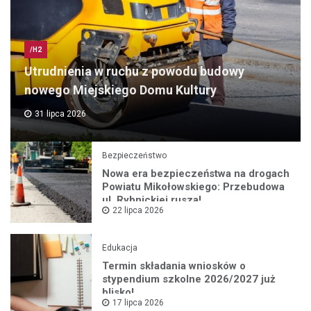
/H2
Utrudnienia w ruchu z powodu budowy
nowego Miejskiego Domu Kultury
31 lipca 2026
Bezpieczeństwo
Nowa era bezpieczeństwa na drogach
Powiatu Mikołowskiego: Przebudowa
ul. Rybnickiej rusza!
22 lipca 2026
Edukacja
Termin składania wniosków o
stypendium szkolne 2026/2027 już
blisko!
17 lipca 2026